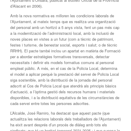
l’Ajuntament d’Ondara, publicat al Butlletí Oficial de la Província
d’Alacant en 2006).
Amb la nova normativa es milloren les condicions laborals de
l’Ajuntament, al mateix temps que es realitza una organització
del personal amb un horitzó a 5 anys vista, fent un pas més cap
a la modernització de l’administració local, amb la inclusió de
noves places en vistes a un futur (com a tècnic de patrimoni,
festes i turisme, de benestar social, esports i salut; o de tècnic
RRHH). El pacte també inclou un apartat en matèria de Formació
per a abordar estratègies formatives transversals, detectar
necessitats i definir els models formatius comuns al personal
empleat públic. A més, en el cas de la Policia Local, determina
el model a aplicar perquè la prestació del servei de Policia Local
siga sostenible, amb la distribució de la jornada del personal
adscrit al Cos de Policia Local que atendrà als principis bàsics
d’actuació, a l’òptima gestió dels recursos humans i materials
disponibles, i a la distribució equitativa de les circumstàncies de
cada servei entre totes les persones adscrites.
L’Alcalde, José Ramiro, ha destacat que aquest pacte (que
actualitza les relacions laborals dels treballadors de l’Ajuntament)
ha eixit avant després d’un procés de diàleg amb tots els
sindicats; que té un horitzó temporal 2021 2025-; i que suposa la