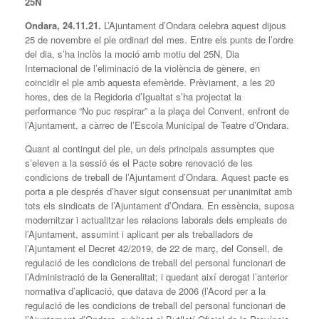
25N
Ondara, 24.11.21.
L’Ajuntament d’Ondara celebra aquest dijous
25 de novembre el ple ordinari del mes. Entre els punts de l’ordre
del dia, s’ha inclòs la moció amb motiu del 25N, Dia
Internacional de l’eliminació de la violència de gènere, en
coincidir el ple amb aquesta efemèride. Prèviament, a les 20
hores, des de la Regidoria d’Igualtat s’ha projectat la
performance “No puc respirar” a la plaça del Convent, enfront de
l’Ajuntament, a càrrec de l’Escola Municipal de Teatre d’Ondara.
Quant al contingut del ple, un dels principals assumptes que
s’eleven a la sessió és el Pacte sobre renovació de les
condicions de treball de l’Ajuntament d’Ondara. Aquest pacte es
porta a ple després d’haver sigut consensuat per unanimitat amb
tots els sindicats de l’Ajuntament d’Ondara. En essència, suposa
modernitzar i actualitzar les relacions laborals dels empleats de
l’Ajuntament, assumint i aplicant per als treballadors de
l’Ajuntament el Decret 42/2019, de 22 de març, del Consell, de
regulació de les condicions de treball del personal funcionari de
l’Administració de la Generalitat; i quedant així derogat l’anterior
normativa d’aplicació, que datava de 2006 (l’Acord per a la
regulació de les condicions de treball del personal funcionari de