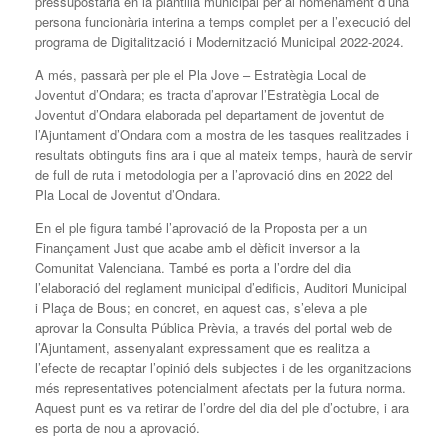
pressupostària en la plantilla municipal per al nomenament d’una
persona funcionària interina a temps complet per a l’execució del
programa de Digitalització i Modernització Municipal 2022-2024.
A més, passarà per ple el Pla Jove – Estratègia Local de
Joventut d’Ondara; es tracta d’aprovar l’Estratègia Local de
Joventut d’Ondara elaborada pel departament de joventut de
l’Ajuntament d’Ondara com a mostra de les tasques realitzades i
resultats obtinguts fins ara i que al mateix temps, haurà de servir
de full de ruta i metodologia per a l’aprovació dins en 2022 del
Pla Local de Joventut d’Ondara.
En el ple figura també l’aprovació de la Proposta per a un
Finançament Just que acabe amb el dèficit inversor a la
Comunitat Valenciana. També es porta a l’ordre del dia
l’elaboració del reglament municipal d’edificis, Auditori Municipal
i Plaça de Bous; en concret, en aquest cas, s’eleva a ple
aprovar la Consulta Pública Prèvia, a través del portal web de
l’Ajuntament, assenyalant expressament que es realitza a
l’efecte de recaptar l’opinió dels subjectes i de les organitzacions
més representatives potencialment afectats per la futura norma.
Aquest punt es va retirar de l’ordre del dia del ple d’octubre, i ara
es porta de nou a aprovació.