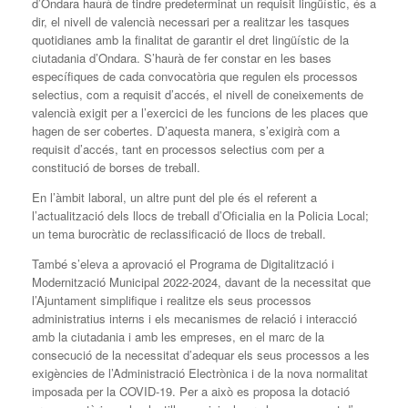
d’Ondara haurà de tindre predeterminat un requisit lingüístic, és a
dir, el nivell de valencià necessari per a realitzar les tasques
quotidianes amb la finalitat de garantir el dret lingüístic de la
ciutadania d’Ondara. S’haurà de fer constar en les bases
específiques de cada convocatòria que regulen els processos
selectius, com a requisit d’accés, el nivell de coneixements de
valencià exigit per a l’exercici de les funcions de les places que
hagen de ser cobertes. D’aquesta manera, s’exigirà com a
requisit d’accés, tant en processos selectius com per a
constitució de borses de treball.
En l’àmbit laboral, un altre punt del ple és el referent a
l’actualització dels llocs de treball d’Oficialia en la Policia Local;
un tema burocràtic de reclassificació de llocs de treball.
També s’eleva a aprovació el Programa de Digitalització i
Modernització Municipal 2022-2024, davant de la necessitat que
l’Ajuntament simplifique i realitze els seus processos
administratius interns i els mecanismes de relació i interacció
amb la ciutadania i amb les empreses, en el marc de la
consecució de la necessitat d’adequar els seus processos a les
exigències de l’Administració Electrònica i de la nova normalitat
imposada per la COVID-19. Per a això es proposa la dotació