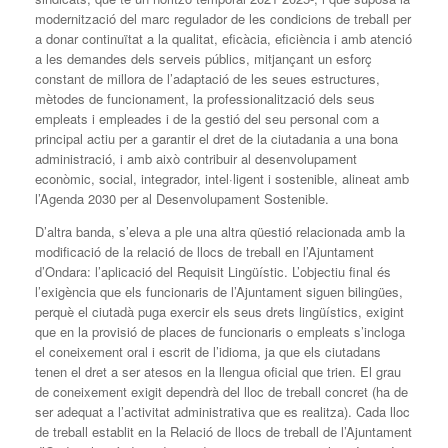
modernització del marc regulador de les condicions de treball per
a donar continuïtat a la qualitat, eficàcia, eficiència i amb atenció
a les demandes dels serveis públics, mitjançant un esforç
constant de millora de l’adaptació de les seues estructures,
mètodes de funcionament, la professionalització dels seus
empleats i empleades i de la gestió del seu personal com a
principal actiu per a garantir el dret de la ciutadania a una bona
administració, i amb això contribuir al desenvolupament
econòmic, social, integrador, intel·ligent i sostenible, alineat amb
l’Agenda 2030 per al Desenvolupament Sostenible.
D’altra banda, s’eleva a ple una altra qüestió relacionada amb la
modificació de la relació de llocs de treball en l’Ajuntament
d’Ondara: l’aplicació del Requisit Lingüístic. L’objectiu final és
l’exigència que els funcionaris de l’Ajuntament siguen bilingües,
perquè el ciutadà puga exercir els seus drets lingüístics, exigint
que en la provisió de places de funcionaris o empleats s’incloga
el coneixement oral i escrit de l’idioma, ja que els ciutadans
tenen el dret a ser atesos en la llengua oficial que trien. El grau
de coneixement exigit dependrà del lloc de treball concret (ha de
ser adequat a l’activitat administrativa que es realitza). Cada lloc
de treball establit en la Relació de llocs de treball de l’Ajuntament