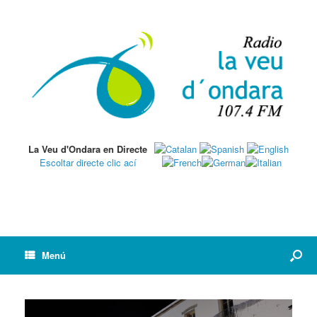
La Veu d'Ondara en Directe
Escoltar directe clic ací
Menú