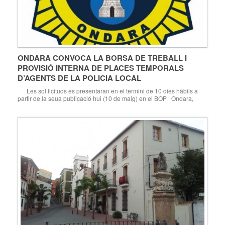
ONDARA CONVOCA LA BORSA DE TREBALL I
PROVISIÓ INTERNA DE PLACES TEMPORALS
D’AGENTS DE LA POLICIA LOCAL
Les sol·licituds es presentaran en el termini de 10 dies hàbils a
partir de la seua publicació hui (10 de maig) en el BOP Ondara,
10.05.16. L’Ajuntament d’Ondara ha publicat les bases per a la
creació de la borsa de treball i provisió interna de places temporals
d’Agents de la Policia Local, mitjançant el sistema d’oposició lliure,
[…]