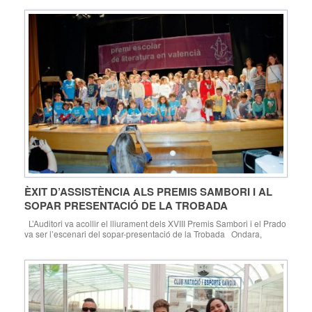
ÈXIT D’ASSISTÈNCIA ALS PREMIS SAMBORI I AL
SOPAR PRESENTACIÓ DE LA TROBADA
L’Auditori va acollir el lliurament dels XVIII Premis Sambori i el Prado
va ser l’escenari del sopar-presentació de la Trobada Ondara,
11.05.16. Ondara va acollir divendres passat 6 de maig l’acte previ
de la Trobada d’Escoles en Valencià, amb el lliurament dels premis
escolars de literatura en valencià Sambori i la presentació del […]