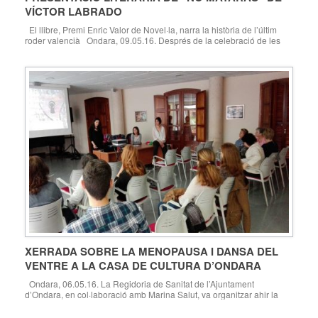
VÍCTOR LABRADO
El llibre, Premi Enric Valor de Novel·la, narra la història de l’últim
roder valencià Ondara, 09.05.16. Després de la celebració de les
tradicionals partides de raspall dels dissabtes, el trinquet municipal
d’Ondara va acollir el passat 7 de maig la presentació literària de la
novel·la “No mataràs”, del professor de Secundària i filòleg […]
XERRADA SOBRE LA MENOPAUSA I DANSA DEL
VENTRE A LA CASA DE CULTURA D’ONDARA
Ondara, 06.05.16. La Regidoria de Sanitat de l’Ajuntament
d’Ondara, en col·laboració amb Marina Salut, va organitzar ahir la
celebració d’una xerrada sobre la menopausa, i una posterior sessió
de dansa del ventre per a les assistents. La xerrada es titulava