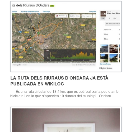
“Menopausa: obri la porta als canvis en la teua vida”, i va anar […]
LA RUTA DELS RIURAUS D’ONDARA JA ESTÀ
PUBLICADA EN WIKILOC
És una ruta circular de 13,4 km. que es pot realitzar a peu o amb
bicicleta i en la que s’aprecien 10 riuraus del municipi Ondara
06.05.16. La Ruta dels Riuraus d’Ondara ja està publicada en
Wikiloc, el portal de referència de les principals rutes senderistes i
ciclistes, així com en […]