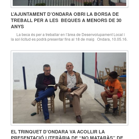
L’AJUNTAMENT D’ONDARA OBRI LA BORSA DE
TREBALL PER A LES BEQUES A MENORS DE 30
ANYS
La beca és per a treballar en l’àrea de Desenvolupament Local i
la sol·licitud es podrà presentar fins al 18 de maig Ondara, 10.05.16.
El Regidor d’Ocupació i Promoció Econòmica, José Ramiro, ha
informat que l’Ajuntament d’Ondara ha sol·licitat a la Diputació
Provincial d’Alacant una subvenció per a beques de formació […]
EL TRINQUET D’ONDARA VA ACOLLIR LA
PRESENTACIÓ LITERÀRIA DE “NO MATARÀS” DE