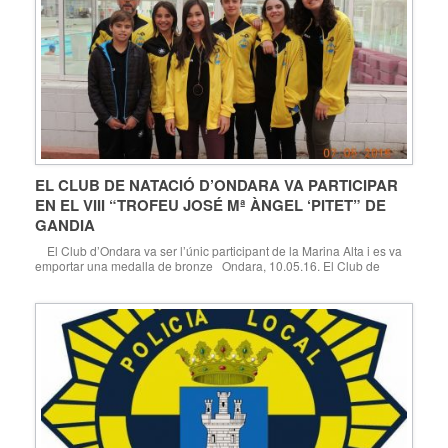
EL CLUB DE NATACIÓ D’ONDARA VA PARTICIPAR
EN EL VIII “TROFEU JOSÉ Mª ÀNGEL ‘PITET” DE
GANDIA
El Club d’Ondara va ser l’únic participant de la Marina Alta i es va
emportar una medalla de bronze Ondara, 10.05.16. El Club de
Natació d’Ondara va participar dissabte passat 7 de maig en el VII
Trofeu José Mª Àngel “Pitet” de Gandia, sent el d’Ondara l’únic club
participant de la Marina […]