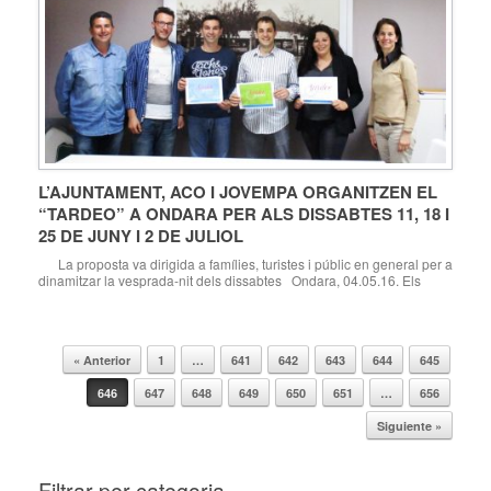
L’AJUNTAMENT, ACO I JOVEMPA ORGANITZEN EL
“TARDEO” A ONDARA PER ALS DISSABTES 11, 18 I
25 DE JUNY I 2 DE JULIOL
La proposta va dirigida a famílies, turistes i públic en general per a
dinamitzar la vesprada-nit dels dissabtes Ondara, 04.05.16. Els
dissabtes 11, 18 i 25 de juny, i 2 de juliol, Ondara acollirà per primera
vegada la celebració del “tardeo”; una reunió popular amb esperit de
diversió que es duu […]
« Anterior
1
…
641
642
643
644
645
Navegador de artículos
646
647
648
649
650
651
…
656
Siguiente »
Filtrar per categoria