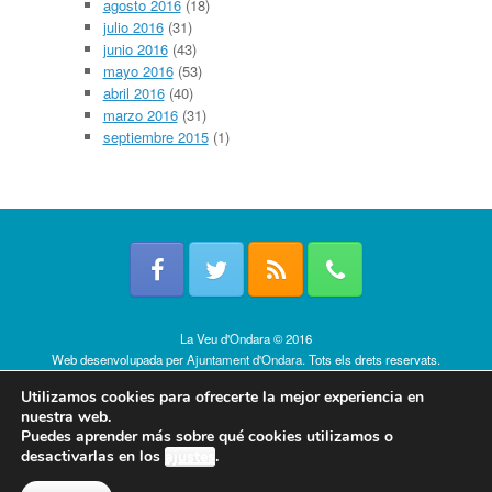
agosto 2016
(18)
julio 2016
(31)
junio 2016
(43)
mayo 2016
(53)
abril 2016
(40)
marzo 2016
(31)
septiembre 2015
(1)
La Veu d'Ondara © 2016
Web desenvolupada per
Ajuntament d'Ondara
. Tots els drets reservats.
Política de cookies
Utilizamos cookies para ofrecerte la mejor experiencia en
nuestra web.
Puedes aprender más sobre qué cookies utilizamos o
desactivarlas en los
ajustes
.