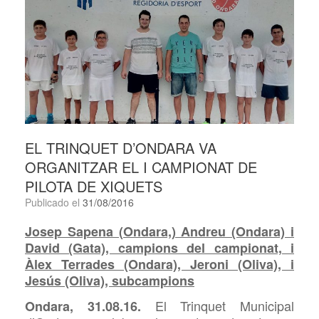
EL TRINQUET D’ONDARA VA
ORGANITZAR EL I CAMPIONAT DE
PILOTA DE XIQUETS
Publicado el
31/08/2016
Josep Sapena (Ondara,) Andreu (Ondara) i
David (Gata), campions del campionat, i
Àlex Terrades (Ondara), Jeroni (Oliva), i
Jesús (Oliva), subcampions
El Trinquet Municipal
Ondara, 31.08.16.