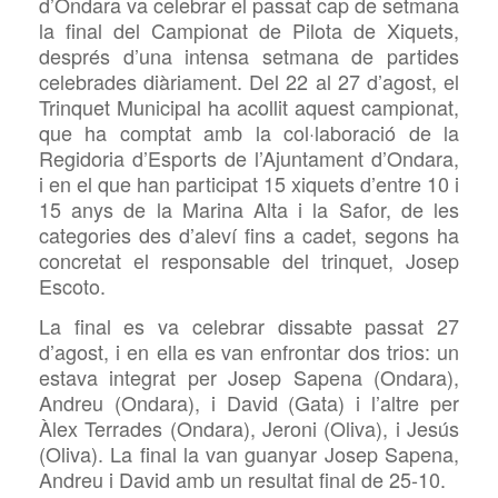
d’Ondara va celebrar el passat cap de setmana
la final del Campionat de Pilota de Xiquets,
després
d’una intensa setmana de partides
celebrades diàriament. Del 22 al 27 d’agost, el
Trinquet Municipal ha acollit aquest campionat,
que ha comptat amb la col·laboració de la
Regidoria d’Esports de l’Ajuntament d’Ondara,
i
en el que han participat 15 xiquets d’entre 10 i
15 anys
de la Marina Alta i la Safor
, de les
categories
des
d’aleví fins a cadet, segons ha
concretat el responsable del trinquet, Josep
Escot
o
.
La final es va celebrar dissabte passat 27
d’agost, i en ella es
van enfrontar
dos trios: un
estava
integrat
per Josep Sapena
(Ondara)
,
Andreu
(Ondara)
, i David
(Gata)
i l’altre per
Àlex Terrades
(Ondara),
Jeroni
(Oliva)
, i Jesús
(Oliva)
.
La final la van guanyar
Josep Sapena,
Andreu i David amb un resultat final de 25-10.