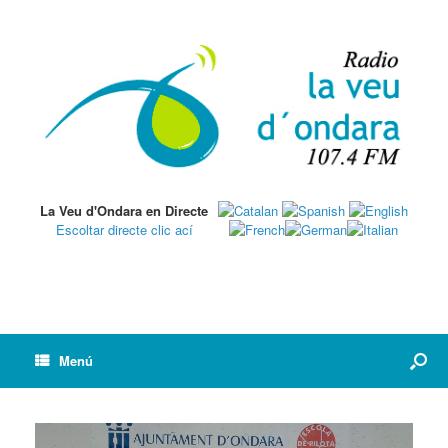
La Veu d'Ondara en Directe
Escoltar directe clic ací
Menú