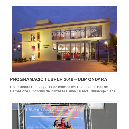
PROGRAMACIÓ FEBRER 2018 – UDP ONDARA
UDP Ondara Diumenge 11 de febrer a les 18:30 hores: Ball de
Carnestoltes. Concurs de Disfresses. Amb Picaeta Diumenge 18 de
febrer a les 19 hores: Sopar de Sant Valentín. Diumenge 25 de febrer:
Viatge a Alacant, Auditori ADDA, Dinar en la platja de San Juan UDP
Ondara