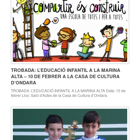
TROBADA: L’EDUCACIÓ INFANTIL A LA MARINA
ALTA – 10 DE FEBRER A LA CASA DE CULTURA
D’ONDARA
TROBADA: L’EDUCACIÓ INFANTIL A LA MARINA ALTA Data: 10 de
febrer Lloc: Saló d’Actes de la Casa de Cultura d’Ondara.
Inscripció: https://docs.google.com/forms/d/e/1FAIpQLSdS_8TdXpSB
HRrZB1Yf7k2W1CfOqDFHfUTiuxLJXGnhWEjtIw/viewform (Termini
inscripcions: 2 de febrer 2018, places limitades fins a les 100
primeres inscripcions) I Trobada. La Infància a la Marina
Alta.organització PROGRAMA: 9:00 h. Conferència: Els reptes de
l’Educació Infantil. Alicia Alonso. Membre […]