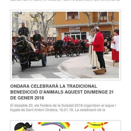
a l’equip del col·legi Lope de Vega. La primera part va ser molt
igualada i disputada, però amb poques oportunitats de gol. El 1-0 a
favor de l’equip local arribà després d’una treta de […]
ONDARA CELEBRARÀ LA TRADICIONAL
BENEDICCIÓ D’ANIMALS AQUEST DIUMENGE 21
DE GENER 2018
El dissabte 20, els Festers de la Soledat 2018 organitzen el sopar i
fogata de Sant Antoni Ondara, 16.01.18. La celebració de la
tradicional Benedicció d’Animals a Ondara en honor a Sant Antoni
tindrà lloc aquest diumenge 21 de gener de 2018; un acte que estarà
organitzat per l’Associació de Carreters i Cavallistes d’Ondara, amb
[…]