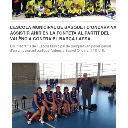
L’ESCOLA MUNICIPAL DE BÀSQUET D’ONDARA VA
ASSISTIR AHIR EN LA FONTETA AL PARTIT DEL
VALÈNCIA CONTRA EL BARÇA LASSA
Els integrants de l’Escola Municipal de Bàsquet van poder gaudir
d’un emocionant partit del València Basket Ondara, 17.01.18.
L’Escola Municipal de Bàsquet d’Ondara va acudir ahir a València per
a presenciar, en el Pavelló “La Fonteta”, el partit de l’Eurolliga del
València Basket contra el Barça Lassa, en el que el València va
aconseguir la […]