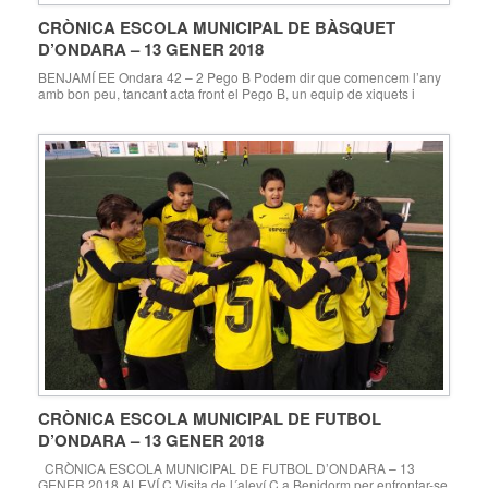
CRÒNICA ESCOLA MUNICIPAL DE BÀSQUET
D’ONDARA – 13 GENER 2018
BENJAMÍ EE Ondara 42 – 2 Pego B Podem dir que comencem l’any
amb bon peu, tancant acta front el Pego B, un equip de xiquets i
xiquetes de primer any que es nota que tenen il·lusió i ganes de jugar
a basquet ja que, a pesar del resultat, no van deixar de lluitar fins […]
CRÒNICA ESCOLA MUNICIPAL DE FUTBOL
D’ONDARA – 13 GENER 2018
CRÒNICA ESCOLA MUNICIPAL DE FUTBOL D’ONDARA – 13
GENER 2018 ALEVÍ C Visita de l´aleví C a Benidorm per enfrontar-se