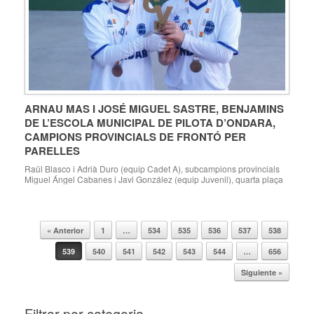
ARNAU MAS I JOSÉ MIGUEL SASTRE, BENJAMINS
DE L’ESCOLA MUNICIPAL DE PILOTA D’ONDARA,
CAMPIONS PROVINCIALS DE FRONTÓ PER
PARELLES
Raül Blasco i Adrià Duro (equip Cadet A), subcampions provincials
Miguel Ángel Cabanes i Javi González (equip Juvenil), quarta plaça
provincial Ondara, 15.01.18. L’Escola Municipal de Pilota d’Ondara,
entrenada per Juanma Garrido i Néstor Portes, va participar dissabte
passat 13 de gener en la fase final provincial d’Alacant dels XXXVI
JECV de Frontó per parelles […]
« Anterior
1
…
534
535
536
537
538
Navegador de artículos
539
540
541
542
543
544
…
656
Siguiente »
Filtrar per categoria