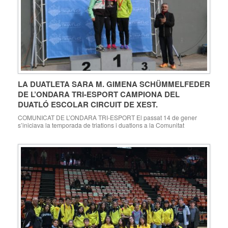
LA DUATLETA SARA M. GIMENA SCHÜMMELFEDER
DE L’ONDARA TRI-ESPORT CAMPIONA DEL
DUATLÓ ESCOLAR CIRCUIT DE XEST.
COMUNICAT DE L’ONDARA TRI-ESPORT El passat 14 de gener
s’iniciava la temporada de triatlons i duatlons a la Comunitat
Valenciana amb la prova del Duatló Circuit de Xest que va reunir al
voltant de 600 duatletes entre escolars i adults. La prova Sprint adults
consta de 5 km carrera a peu, 20 km en bicicleta […]