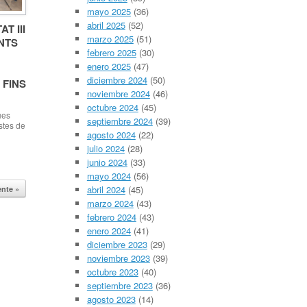
 […]
mayo 2025
(36)
abril 2025
(52)
T III
marzo 2025
(51)
NTS
febrero 2025
(30)
enero 2025
(47)
diciembre 2024
(50)
 FINS
noviembre 2024
(46)
octubre 2024
(45)
ues
septiembre 2024
(39)
stes de
agosto 2024
(22)
ta
julio 2024
(28)
junio 2024
(33)
02.18.
mayo 2024
(56)
ara la
abril 2024
(45)
ente »
t
marzo 2024
(43)
un acte
febrero 2024
(43)
entenar
enero 2024
(41)
s, […]
diciembre 2023
(29)
noviembre 2023
(39)
octubre 2023
(40)
septiembre 2023
(36)
agosto 2023
(14)