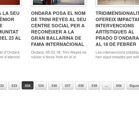
les 12 hores. Per primera
 LA SEU
ONDARA POSA EL NOM
TRIDIMENSIONALITA
SÈNIOR
DE TRINI REYES AL SEU
OFEREIX IMPACTA
E
CENTRE SOCIAL PER A
INTERVENCIONS
MUNITAT
RECONÈIXER A LA
ARTÍSTIQUES AL
EL 23 AL
GRAN BALLARINA DE
PRADO D’ONDARA
FAMA INTERNACIONAL
AL 18 DE FEBRER
al d’Ondara
Ondara, 05.02.18. Trini Reyes va
Les intervencions plàstiq
tre d’atenció
nàixer a Nova York en el si
han sigut creades per arti
a Comunitat
d’una família d’ondarencs
l’Escola de Plàstica
celebració de
emigrats a Amèrica al
Experimental A. Vives Ga
erent Del 23
començament del segle XX.
2018 expressament per a
dara es
Josefa Terentí Seguí,
aquest espai Ondara, 05.
t en seu d’un
apassionada del ball des de
Divendres passat es va
deveniments
xicoteta, adoptaria després el
inaugurar al Prado d’Ond
532
533
534
535
536
537
538
539
…
656
Sigui
a Copa
nom artístic de Trini Reyes. Va
interessant exposició d’ar
erent reunirà
ser una de les grans estreles de
Tridimensionalitat III; en 
]
dansa espanyola en l’època
que va comptar amb la
daurada de l’espectacle […]
presència de més d’un c
de persones, entre artiste