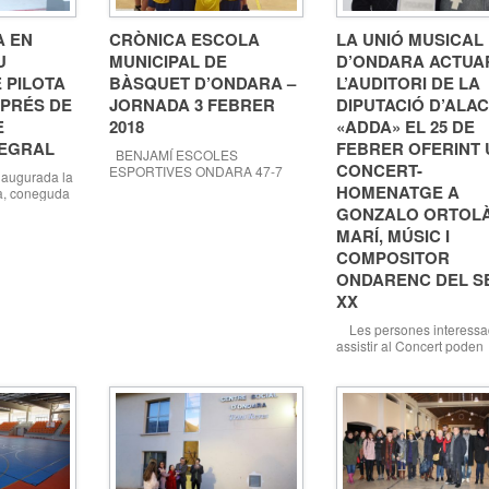
A EN
CRÒNICA ESCOLA
LA UNIÓ MUSICAL
U
MUNICIPAL DE
D’ONDARA ACTUA
 PILOTA
BÀSQUET D’ONDARA –
L’AUDITORI DE LA
PRÉS DE
JORNADA 3 FEBRER
DIPUTACIÓ D’ALA
E
2018
«ADDA» EL 25 DE
TEGRAL
FEBRER OFERINT 
BENJAMÍ ESCOLES
CONCERT-
ESPORTIVES ONDARA 47-7
inaugurada la
PEDREGUER B Aquest dissabte
HOMENATGE A
va, coneguda
el poble veí va acudir al nostre
 rehabilitació
GONZALO ORTOL
pavelló. Com que eren el segon
t sol·licitada
MARÍ, MÚSIC I
equip del Pedreguer, eren
al de Pilota
xiquets i xiquetes més
COMPOSITOR
di en què es
menudets/es, el que va fer que
de la “pilota
ONDARENC DEL S
es notara la diferencia en l’equip
n explicar
XX
de veterans que tenim en
rístiques
l’Ondara. Amb aquesta sumem 6
, que ja es
Les persones interessa
victòries consecutives […]
assistir al Concert poden
reservar la seua plaça pe
aquest viatge cultural a l
de Cultura Ondara, 07.02
Unió Musical d’Ondara of
un Concert-homenatge a
Gonzalo Ortolà Marí, músi
compositor ondarenc del 
XX, el diumenge 25 de fe