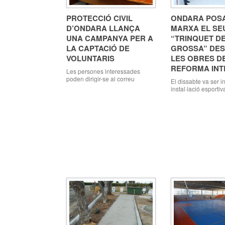
PROTECCIÓ CIVIL
ONDARA POS
D’ONDARA LLANÇA
MARXA EL SE
UNA CAMPANYA PER A
“TRINQUET DE
LA CAPTACIÓ DE
GROSSA” DES
VOLUNTARIS
LES OBRES D
REFORMA IN
Les persones interessades
poden dirigir-se al correu
El dissabte va ser 
protecciocivil@ondara.org,
instal·lació esporti
telèfon 607591358 o acudir a la
com “trinquetet” i la
seu de Protecció Civil d’Ondara
de la qual havia sigu
(carrer Carlos Arniches), els
per l’Escola Municip
dimarts i dijous de 17 a 20:30
Els autors de l’estu
hores Ondara, 12. 02.18.
parla de la pràctica 
L’agrupació de Protecció Civil
grossa” a Ondara va
d’Ondara està duent a terme
els detalls i caracte
una campanya per a la captació
d’aquesta modalitat
de més persones voluntàries
pot tornar […]
que vullguen […]