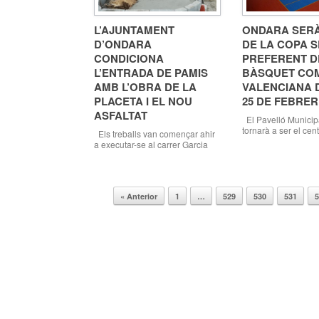
L’AJUNTAMENT
ONDARA SERÀ
D’ONDARA
DE LA COPA 
CONDICIONA
PREFERENT D
L’ENTRADA DE PAMIS
BÀSQUET CO
AMB L’OBRA DE LA
VALENCIANA D
PLACETA I EL NOU
25 DE FEBRER
ASFALTAT
El Pavelló Municip
tornarà a ser el cen
Els treballs van començar ahir
per al bàsquet de l
a executar-se al carrer Garcia
Valenciana amb la 
Lorca Ondara, 07.02.18.
la Copa Sènior Pref
L’Ajuntament d’Ondara, a través
al 25 de febrer, On
de la Regidoria de Via Pública
convertirà novamen
que dirigeix Pere Picornell, està
dels principals es
« Anterior
1
…
529
530
531
realitzant obres de millora a
Navegador de artículos
de la temporada. L
l’entrada de Pamis. En concret,
Sènior Masculí Pref
s’està procedint a executar uns
en la localitat als […
treballs per a millorar la placeta
existent enfront de l’edifici de
[…]