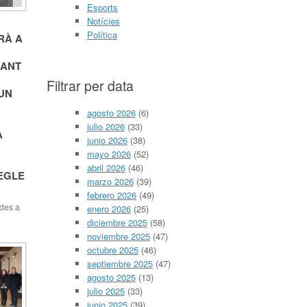
Esports
Notícies
Política
RÀ A
CANT
Filtrar per data
UN
agosto 2026
(6)
julio 2026
(33)
À
junio 2026
(38)
mayo 2026
(52)
abril 2026
(46)
EGLE
marzo 2026
(39)
febrero 2026
(49)
des a
enero 2026
(25)
diciembre 2025
(58)
r a
noviembre 2025
(47)
a Casa
.18. La
octubre 2025
(46)
erirà
septiembre 2025
(47)
agosto 2025
(13)
c i
segle
julio 2025
(33)
brer a
junio 2025
(39)