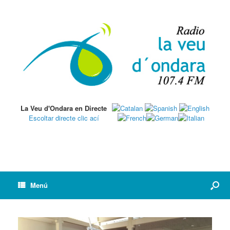
La Veu d'Ondara en Directe
Escoltar directe clic ací
Menú