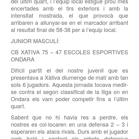
del últim quart, i l’equip local estigué prou més
encertades amb el tirs exteriors i amb la
intensitat mostrada, el que provocà que
arribaren a allunyar-se en el marcador arribant
al resultat final de 58-38 per a l’equip local.
JUNIOR MASCULÍ:
CB XATIVA 75 – 47 ESCOLES ESPORTIVES
ONDARA
Difícil partit el del nostre juvenil que es
presentava a Xàtiva diumenge de matí amb tan
sols 6 jugadors. Aquesta jornada tocava medir-
se contra el segon classificat de la lliga on en
Ondara els vam poder competir fins a l’últim
quart.
Sabent que no hi havia res a perdre, els
nostres es col·locaren en una defensa 2 – 3 i
esperaren els atacs rivals. Durs amb el jugador
amb baló i agafant els rebots defensius