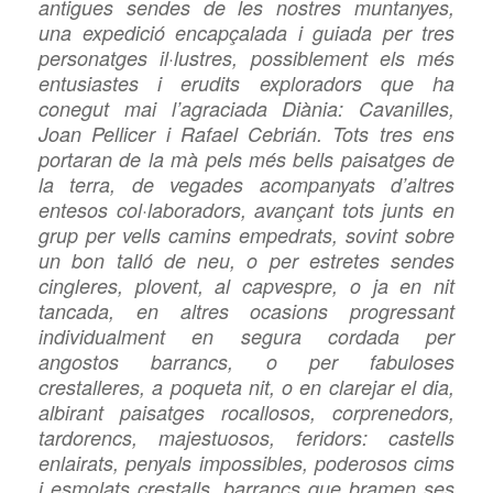
antigues sendes de les nostres muntanyes,
una expedició encapçalada i guiada per tres
personatges il·lustres, possiblement els més
entusiastes i erudits exploradors que ha
conegut mai l’agraciada Diània: Cavanilles,
Joan Pellicer i Rafael Cebrián. Tots tres ens
portaran de la mà pels més bells paisatges de
la terra, de vegades acompanyats d’altres
entesos col·laboradors, avançant tots junts en
grup per vells camins empedrats, sovint sobre
un bon talló de neu, o per estretes sendes
cingleres, plovent, al capvespre, o ja en nit
tancada, en altres ocasions progressant
individualment en segura cordada per
angostos barrancs, o per fabuloses
crestalleres, a poqueta nit, o en clarejar el dia,
albirant paisatges rocallosos, corprenedors,
tardorencs, majestuosos, feridors: castells
enlairats, penyals impossibles, poderosos cims
i esmolats crestalls, barrancs que bramen ses