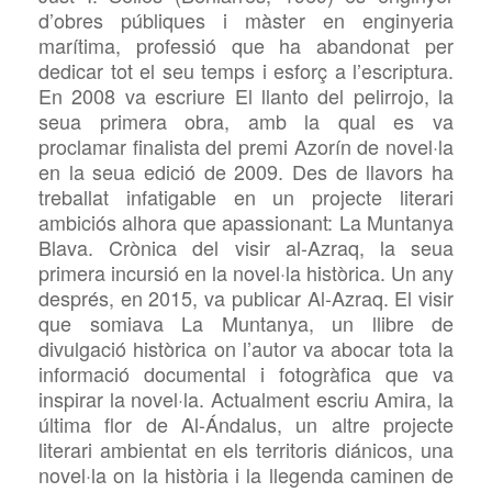
d’obres públiques i màster en enginyeria
marítima, professió que ha abandonat per
dedicar tot el seu temps i esforç a l’escriptura.
En 2008 va escriure El llanto del pelirrojo, la
seua primera obra, amb la qual es va
proclamar finalista del premi Azorín de novel·la
en la seua edició de 2009. Des de llavors ha
treballat infatigable en un projecte literari
ambiciós alhora que apassionant: La Muntanya
Blava. Crònica del visir al-Azraq, la seua
primera incursió en la novel·la històrica. Un any
després, en 2015, va publicar Al-Azraq. El visir
que somiava La Muntanya, un llibre de
divulgació històrica on l’autor va abocar tota la
informació documental i fotogràfica que va
inspirar la novel·la. Actualment escriu Amira, la
última flor de Al-Ándalus, un altre projecte
literari ambientat en els territoris diánicos, una
novel·la on la història i la llegenda caminen de