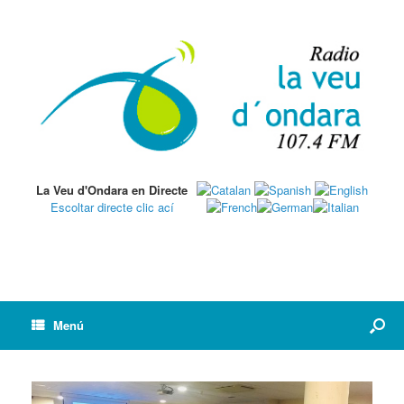
La Veu d'Ondara en Directe
Escoltar directe clic ací
Menú