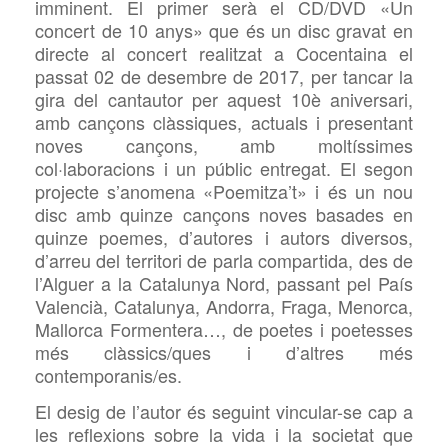
imminent. El primer serà el CD/DVD «Un
concert de 10 anys» que és un disc gravat en
directe al concert realitzat a Cocentaina el
passat 02 de desembre de 2017, per tancar la
gira del cantautor per aquest 10è aniversari,
amb cançons clàssiques, actuals i presentant
noves cançons, amb moltíssimes
col·laboracions i un públic entregat. El segon
projecte s’anomena «Poemitza’t» i és un nou
disc amb quinze cançons noves basades en
quinze poemes, d’autores i autors diversos,
d’arreu del territori de parla compartida, des de
l’Alguer a la Catalunya Nord, passant pel País
Valencià, Catalunya, Andorra, Fraga, Menorca,
Mallorca Formentera…, de poetes i poetesses
més clàssics/ques i d’altres més
contemporanis/es.
El desig de l’autor és seguint vincular-se cap a
les reflexions sobre la vida i la societat que