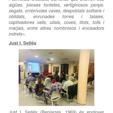
aigües, joioses fontetes, vertiginosos penya-
segats, ombrívoles caves, despoblats solitaris i
oblidats, enrunades torres i talaies,
captivadores valls, ullals, coves, illots, tolls i
marjals, entre altres nombrosos i encisadors
indrets».
Just I. Sellés
Just I. Sellés (Beniarrés, 1969) és enginyer