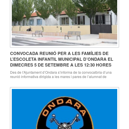
CONVOCADA REUNIÓ PER A LES FAMÍLIES DE
L’ESCOLETA INFANTIL MUNICIPAL D’ONDARA EL
DIMECRES 5 DE SETEMBRE A LES 12:30 HORES
Des de l’Ajuntament d’Ondara s’informa de la convocatòria d’una
reunió informativa dirigida a les mares i pares de l’alumnat de
l’Escoleta Infantil Municipal d’Ondara el dimecres 5 de setembre a
les 12:30 hores, a l’Escoleta. En la reunió s’abordaran qüestions
organitzatives d’interès i explicacions sobre l’inici de curs. A més,
l’Ajuntament informa que en el cas de […]