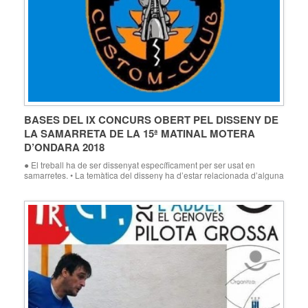
BASES DEL IX CONCURS OBERT PEL DISSENY DE
LA SAMARRETA DE LA 15ª MATINAL MOTERA
D’ONDARA 2018
● El treball ha de ser dissenyat específicament per ser usat en
samarretes. • La temàtica del disseny ha d’estar relacionada d’alguna
manera amb el món de les motos. • Les imatges deuen d’estar
compostes màxim amb dos colors. • Cal tenir en compte que el color
de les samarretes, serà negre. • Serà presentat […]