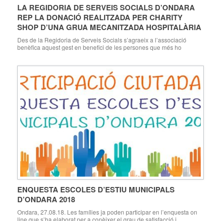
LA REGIDORIA DE SERVEIS SOCIALS D’ONDARA
REP LA DONACIÓ REALITZADA PER CHARITY
SHOP D’UNA GRUA MECANITZADA HOSPITALÀRIA
Des de la Regidoria de Serveis Socials s’agraeix a l’associació
benèfica aquest gest en benefici de les persones que més ho
necessiten Ondara, 28.08.18. La Regidoria de Serveis Socials
d’Ondara, dirigida per Mª Carmen Velázquez, ha gestionat la donació
realitzada per l’associació benèfica Charity Shop d’Ondara,
consistent en una grua mecanitzada hospitalària. La dita donació […]
ENQUESTA ESCOLES D’ESTIU MUNICIPALS
D’ONDARA 2018
Ondara, 27.08.18. Les famílies ja poden participar en l’enquesta on
line que s’ha elaborat per a conèixer el grau de satisfacció i