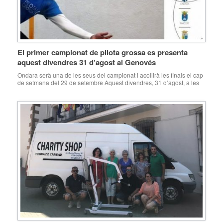
El primer campionat de pilota grossa es presenta
aquest divendres 31 d’agost al Genovés
Ondara serà una de les seus del campionat i acollirà les finals el cap
de setmana del 29 de setembre Aquest divendres, 31 d’agost, a les
20:30, el museu de la pilota del Genovés serà l’escenari de la
presentació del primer campionat de pilota grossa que organitzen els
ajuntaments de Confrides (Abdet) el Genovés, Ondara, […]