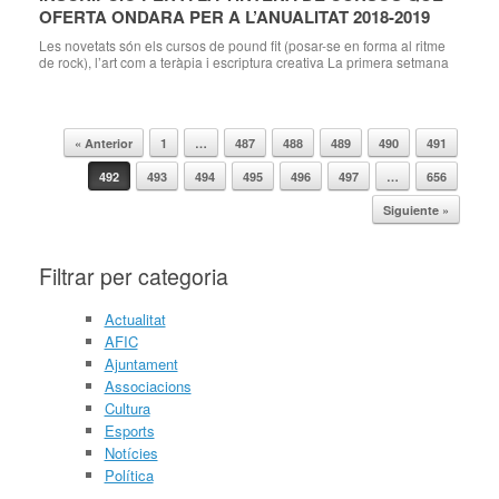
OFERTA ONDARA PER A L’ANUALITAT 2018-2019
Les novetats són els cursos de pound fit (posar-se en forma al ritme
de rock), l’art com a teràpia i escriptura creativa La primera setmana
de setembre es realitzaran sessions de demostració i xerrades sobre
els nous cursos Ondara, 27.08.18. La Regidora de Cultura d’Ondara,
Raquel Mengual, ha donat a conèixer la nova oferta de […]
« Anterior
1
…
487
488
489
490
491
Navegador de artículos
492
493
494
495
496
497
…
656
Siguiente »
Filtrar per categoria
Actualitat
AFIC
Ajuntament
Associacions
Cultura
Esports
Notícies
Política