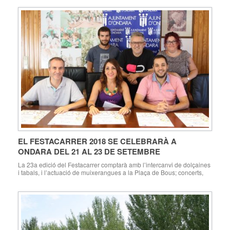
EL FESTACARRER 2018 SE CELEBRARÀ A
ONDARA DEL 21 AL 23 DE SETEMBRE
La 23a edició del Festacarrer comptarà amb l’intercanvi de dolçaines
i tabals, i l’actuació de muixerangues a la Plaça de Bous; concerts,
música, passacarrer, jocs tradicionals, mercat de la terra, danses,
tallers, visites guiades, premi de composició i actuacions, amb la
novetat de la cordà del divendres Ondara 29.08.18. Aquest matí s’ha
presentat a Ondara […]