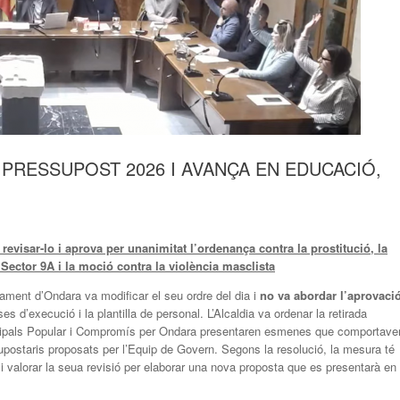
PRESSUPOST 2026 I AVANÇA EN EDUCACIÓ,
revisar-lo i aprova per unanimitat l’ordenança contra la prostitució, la
 Sector 9A i la moció contra la violència masclista
ntament d’Ondara va modificar el seu ordre del dia i
no va abordar l’aprovaci
ses d’execució i la plantilla de personal. L’Alcaldia va ordenar la retirada
icipals Popular i Compromís per Ondara presentaren esmenes que comportave
ssupostaris proposats per l’Equip de Govern. Segons la resolució, la mesura té
i valorar la seua revisió per elaborar una nova proposta que es presentarà en