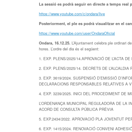
La sessió es podrà seguir en directe a temps real 
https://www.youtube.com/c/ondara/live
Posteriorment, el ple es podrà visualitzar en el can
https://www.youtube.com/user/OndaraOficial
Ondara,
16
.1
2
.25.
L’Ajuntament celebra ple ordinari 
hores. L’ordre del dia és el següent:
1. EXP. PLENS/2025/14.APROVACIÓ DE L’ACTA D
2. EXP. PLENS/2025/14. DECRETS DE L’ALCALD
3. EXP. 3619/2024. SUSPENSIÓ D’EMISSIÓ D’INF
DECLARACIONS RESPONSABLES RELATIVES A VI
4. EXP. 3239/2025. INICI DEL PROCEDIMENT DE 
L’ORDENANÇA MUNICIPAL REGULADORA DE LA IN
ACORD DE CONSULTA PÚBLICA PRÈVIA
5. EXP.2434/2022. APROVACIÓ PLA JOVENTUT PE
6. EXP. 1415/2024. RENOVACIÓ CONVENI ADHESI