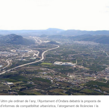
últim ple ordinari de l’any, l’Ajuntament d’Ondara debatrà la proposta de
’informes de compatibilitat urbanística, l’atorgament de llicències i la