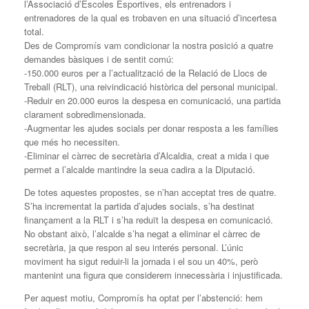
l’Associació d’Escoles Esportives, els entrenadors i
entrenadores de la qual es trobaven en una situació d’incertesa
total.
Des de Compromís vam condicionar la nostra posició a quatre
demandes bàsiques i de sentit comú:
-150.000 euros per a l’actualització de la Relació de Llocs de
Treball (RLT), una reivindicació històrica del personal municipal.
-Reduir en 20.000 euros la despesa en comunicació, una partida
clarament sobredimensionada.
-Augmentar les ajudes socials per donar resposta a les famílies
que més ho necessiten.
-Eliminar el càrrec de secretària d’Alcaldia, creat a mida i que
permet a l’alcalde mantindre la seua cadira a la Diputació.
De totes aquestes propostes, se n’han acceptat tres de quatre.
S’ha incrementat la partida d’ajudes socials, s’ha destinat
finançament a la RLT i s’ha reduït la despesa en comunicació.
No obstant això, l’alcalde s’ha negat a eliminar el càrrec de
secretària, ja que respon al seu interés personal. L’únic
moviment ha sigut reduir-li la jornada i el sou un 40%, però
mantenint una figura que considerem innecessària i injustificada.
Per aquest motiu, Compromís ha optat per l’abstenció: hem