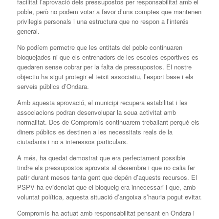
facilitat l’aprovació dels pressupostos per responsabilitat amb el
poble, però no podem votar a favor d’uns comptes que mantenen
privilegis personals i una estructura que no respon a l’interés
general.
No podíem permetre que les entitats del poble continuaren
bloquejades ni que els entrenadors de les escoles esportives es
quedaren sense cobrar per la falta de pressupostos. El nostre
objectiu ha sigut protegir el teixit associatiu, l’esport base i els
serveis públics d’Ondara.
Amb aquesta aprovació, el municipi recupera estabilitat i les
associacions podran desenvolupar la seua activitat amb
normalitat. Des de Compromís continuarem treballant perquè els
diners públics es destinen a les necessitats reals de la
ciutadania i no a interessos particulars.
A més, ha quedat demostrat que era perfectament possible
tindre els pressupostos aprovats al desembre i que no calia fer
patir durant mesos tanta gent que depén d’aquests recursos. El
PSPV ha evidenciat que el bloqueig era innecessari i que, amb
voluntat política, aquesta situació d’angoixa s’hauria pogut evitar.
Compromís ha actuat amb responsabilitat pensant en Ondara i