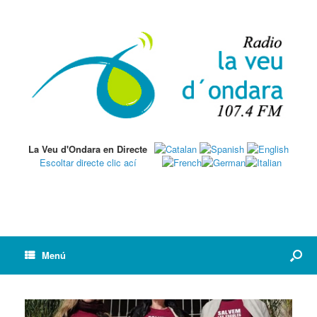
La Veu d'Ondara en Directe
Escoltar directe clic ací
Menú