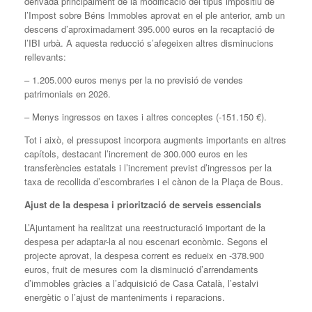
derivada principalment de la modificació del tipus impositiu de
l’Impost sobre Béns Immobles aprovat en el ple anterior, amb un
descens d’aproximadament 395.000 euros en la recaptació de
l’IBI urbà. A aquesta reducció s’afegeixen altres disminucions
rellevants:
– 1.205.000 euros menys per la no previsió de vendes
patrimonials en 2026.
– Menys ingressos en taxes i altres conceptes (-151.150 €).
Tot i això, el pressupost incorpora augments importants en altres
capítols, destacant l’increment de 300.000 euros en les
transferències estatals i l’increment previst d’ingressos per la
taxa de recollida d’escombraries i el cànon de la Plaça de Bous.
Ajust de la despesa i priorització de serveis essencials
L’Ajuntament ha realitzat una reestructuració important de la
despesa per adaptar-la al nou escenari econòmic. Segons el
projecte aprovat, la despesa corrent es redueix en -378.900
euros, fruit de mesures com la disminució d’arrendaments
d’immobles gràcies a l’adquisició de Casa Català, l’estalvi
energètic o l’ajust de manteniments i reparacions.