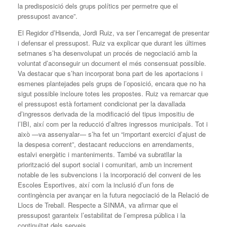
la predisposició dels grups polítics per permetre que el
pressupost avance”.
El Regidor d’Hisenda, Jordi Ruiz, va ser l’encarregat de presentar
i defensar el pressupost. Ruiz va explicar que durant les últimes
setmanes s’ha desenvolupat un procés de negociació amb la
voluntat d’aconseguir un document el més consensuat possible.
Va destacar que s’han incorporat bona part de les aportacions i
esmenes plantejades pels grups de l’oposició, encara que no ha
sigut possible incloure totes les propostes. Ruiz va remarcar que
el pressupost està fortament condicionat per la davallada
d’ingressos derivada de la modificació del tipus impositiu de
l’IBI, així com per la reducció d’altres ingressos municipals. Tot i
això —va assenyalar— s’ha fet un “important exercici d’ajust de
la despesa corrent”, destacant reduccions en arrendaments,
estalvi energètic i manteniments. També va subratllar la
priorització del suport social i comunitari, amb un increment
notable de les subvencions i la incorporació del conveni de les
Escoles Esportives, així com la inclusió d’un fons de
contingència per avançar en la futura negociació de la Relació de
Llocs de Treball. Respecte a SINMA, va afirmar que el
pressupost garanteix l’estabilitat de l’empresa pública i la
continuïtat dels serveis.