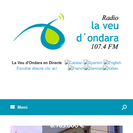
La Veu d'Ondara en Directe
Escoltar directe clic ací
Menú