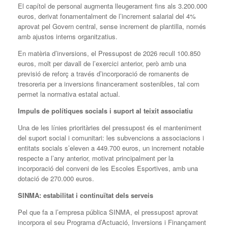
El capítol de personal augmenta lleugerament fins als 3.200.000
euros, derivat fonamentalment de l’increment salarial del 4%
aprovat pel Govern central, sense increment de plantilla, només
amb ajustos interns organitzatius.
En matèria d’inversions, el Pressupost de 2026 recull 100.850
euros, molt per davall de l’exercici anterior, però amb una
previsió de reforç a través d’incorporació de romanents de
tresoreria per a inversions financerament sostenibles, tal com
permet la normativa estatal actual.
Impuls de polítiques socials i suport al teixit associatiu
Una de les línies prioritàries del pressupost és el manteniment
del suport social i comunitari: les subvencions a associacions i
entitats socials s’eleven a 449.700 euros, un increment notable
respecte a l’any anterior, motivat principalment per la
incorporació del conveni de les Escoles Esportives, amb una
dotació de 270.000 euros.
SINMA: estabilitat i continuïtat dels serveis
Pel que fa a l’empresa pública SINMA, el pressupost aprovat
incorpora el seu Programa d’Actuació, Inversions i Finançament