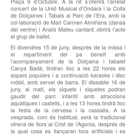
Plaça 9 d’Octubre. A la nit s’oferirà l’arrelat
concert de la Unió Musical d’Ondara i la Colla
de Dolçaines i Tabals al Parc de l’Era, amb la
col·laboració de Mari Carmen Almiñana (dansa
del ventre) i Anaïs Mateu cantant; obrirà l’acte
el grup de ballet.
El divendres 15 de juny, després de la missa i
el repartiment del pa beneït amb
l’acompanyament de la Dolçaina i tabalet
Canya Badà, tindran lloc a les 22 hores els
sopars populars i a continuació karaoke i disc
mòbil, amb servei de barra. El dissabte 16 de
juny, al matí, els xiquets i xiquetes podran
gaudir del parc infantil amb atraccions
aquàtiques i castells, i a les 13 hores tindrà lloc
la festa de la cervesa i la cassalla. A la
vesprada, com és habitual, serà la tradicional
ofrena de flors al Crist de l’Agonia, després de
la qual cosa es llançaran focs artificials i es