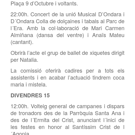
Plaça 9 d’Octubre i voltants.
22:00h. Concert de la unió Musical D’Ondara i
D´Ondara Colla de dolçaines i tabals al Parc de
l´Era. Amb la col·laboració de Mari Carmen
Almiñana (dansa del ventre) i Anaïs Mateu
(cantant).
Obrirà l’acte el grup de ballet de xiquetes dirigit
per Natalia.
La comissió oferirà cadires per a tots els
assistents i en acabar l’actuació tindrem coca
maria i mistela.
DIVENDRES 15
12:00h. Volteig general de campanes i dispars
de tronadors des de la Parròquia Santa Ana i
des de l´Ermita del Crist, anunciant l´inici de
les festes en honor al Santíssim Crist de l
´Agonia.