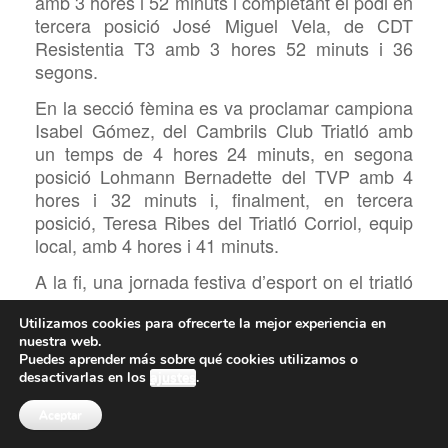
amb 3 hores i 52 minuts i completant el podi en
tercera posició José Miguel Vela, de CDT
Resistentia T3 amb 3 hores 52 minuts i 36
segons.
En la secció fèmina es va proclamar campiona
Isabel Gómez, del Cambrils Club Triatló amb
un temps de 4 hores 24 minuts, en segona
posició Lohmann Bernadette del TVP amb 4
hores i 32 minuts i, finalment, en tercera
posició, Teresa Ribes del Triatló Corriol, equip
local, amb 4 hores i 41 minuts.
A la fi, una jornada festiva d’esport on el triatló
una vegada més es va fer ressò i on l’Ondara
Tri-Esport va estar present en la prova de
Utilizamos cookies para ofrecerte la mejor experiencia en
nuestra web.
localitat veïna olivera. Una prova organitzada
Puedes aprender más sobre qué cookies utilizamos o
pel Club Triatló Oliva i el mateix Ajuntament
desactivarlas en los
ajustes
.
enfilant-se així cap a la 30na edició del pròxim i
arxiconegut Triatló d’Oliva de setembre, la
Aceptar
prova Degana de la Comunitat Valenciana.