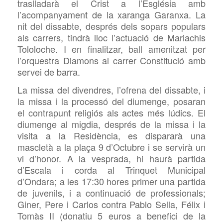
traslladarà el Crist a l’Església amb
l’acompanyament de la xaranga Garanxa. La
nit del dissabte, després dels sopars populars
als carrers, tindrà lloc l’actuació de Mariachis
Tololoche. I en finalitzar, ball amenitzat per
l’orquestra Diamons al carrer Constitució amb
servei de barra.
La missa del divendres, l’ofrena del dissabte, i
la missa i la processó del diumenge, posaran
el contrapunt religiós als actes més lúdics. El
diumenge al migdia, després de la missa i la
visita a la Residència, es dispararà una
mascletà a la plaça 9 d’Octubre i se servirà un
vi d’honor. A la vesprada, hi haurà partida
d’Escala i corda al Trinquet Municipal
d’Ondara; a les 17:30 hores primer una partida
de juvenils, i a continuació de professionals;
Giner, Pere i Carlos contra Pablo Sella, Félix i
Tomàs II (donatiu 5 euros a benefici de la