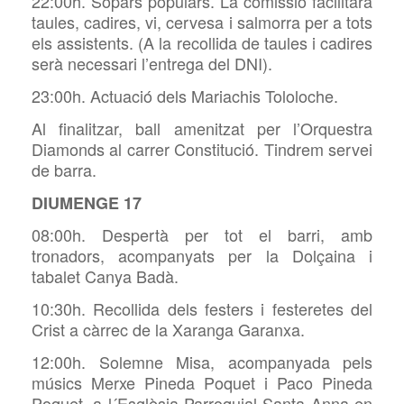
22:00h. Sopars populars. La comissió facilitarà
taules, cadires, vi, cervesa i salmorra per a tots
els assistents. (A la recollida de taules i cadires
serà necessari l’entrega del DNI).
23:00h. Actuació dels Mariachis Tololoche.
Al finalitzar, ball amenitzat per l’Orquestra
Diamonds al carrer Constitució. Tindrem servei
de barra.
DIUMENGE 17
08:00h. Despertà per tot el barri, amb
tronadors, acompanyats per la Dolçaina i
tabalet Canya Badà.
10:30h. Recollida dels festers i festeretes del
Crist a càrrec de la Xaranga Garanxa.
12:00h. Solemne Misa, acompanyada pels
músics Merxe Pineda Poquet i Paco Pineda
Poquet, a l´Esglèsia Parroquial Santa Anna en