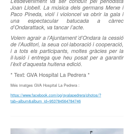
L’esdeveniment va ser conduït pel periodista
Joan Llobell. La música dels germans Merxe i
Paco Pineda, violí i violoncel va obrir la gala i
una espectacular batucada a càrrec
d’Ondarattack, va tancar l’acte.
Volem agrair a l’Ajuntament´d’Ondara la cessió
de l’Auditori, la seua col·laboració i cooperació,
i a tots els participants, moltes gràcies per la
il·lusió i entrega que heu posat per a garantir
l’èxit d’aquesta huitena edició.
* Text: GVA Hospital La Pedrera *
Més imatges GVA Hospital La Pedrera :
https://www.facebook.com/pg/gvalapedrera/photos/?
tab=album&album_id=953784564784746