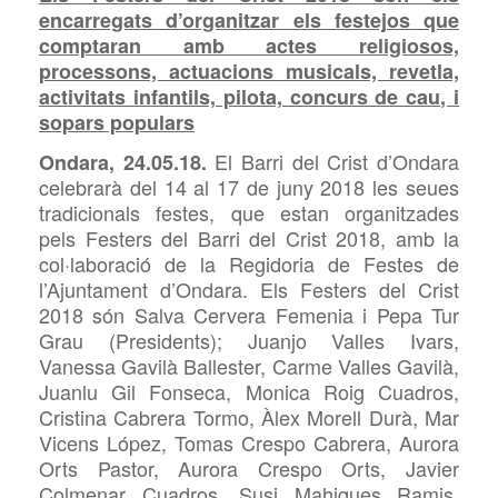
encarregats d’organitzar els festejos que
comptaran amb actes religiosos,
processons, actuacions musicals, revetla,
activitats infantils, pilota, concurs de cau, i
sopars populars
El Barri del Crist d’Ondara
Ondara, 24.05.18.
celebrarà del 14 al 17 de juny 2018 les seues
tradicionals festes, que estan organitzades
pels Festers del Barri del Crist 2018, amb la
col·laboració de la Regidoria de Festes de
l’Ajuntament d’Ondara. Els Festers del Crist
2018 són Salva Cervera Femenia i Pepa Tur
Grau (Presidents); Juanjo Valles Ivars,
Vanessa Gavilà Ballester, Carme Valles Gavilà,
Juanlu Gil Fonseca, Monica Roig Cuadros,
Cristina Cabrera Tormo, Àlex Morell Durà, Mar
Vicens López, Tomas Crespo Cabrera, Aurora
Orts Pastor, Aurora Crespo Orts, Javier
Colmenar Cuadros, Susi Mahiques Ramis,