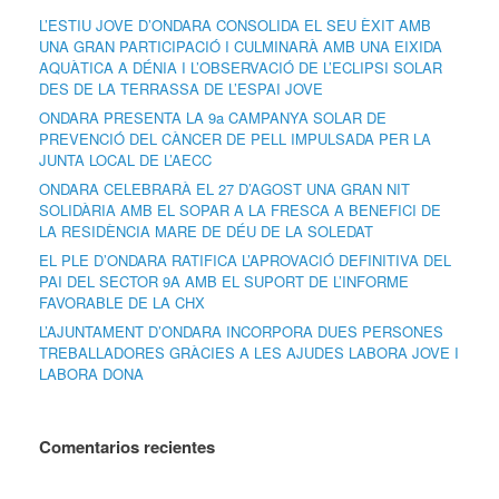
L’ESTIU JOVE D’ONDARA CONSOLIDA EL SEU ÈXIT AMB
UNA GRAN PARTICIPACIÓ I CULMINARÀ AMB UNA EIXIDA
AQUÀTICA A DÉNIA I L’OBSERVACIÓ DE L’ECLIPSI SOLAR
DES DE LA TERRASSA DE L’ESPAI JOVE
ONDARA PRESENTA LA 9a CAMPANYA SOLAR DE
PREVENCIÓ DEL CÀNCER DE PELL IMPULSADA PER LA
JUNTA LOCAL DE L’AECC
ONDARA CELEBRARÀ EL 27 D’AGOST UNA GRAN NIT
SOLIDÀRIA AMB EL SOPAR A LA FRESCA A BENEFICI DE
LA RESIDÈNCIA MARE DE DÉU DE LA SOLEDAT
EL PLE D’ONDARA RATIFICA L’APROVACIÓ DEFINITIVA DEL
PAI DEL SECTOR 9A AMB EL SUPORT DE L’INFORME
FAVORABLE DE LA CHX
L’AJUNTAMENT D’ONDARA INCORPORA DUES PERSONES
TREBALLADORES GRÀCIES A LES AJUDES LABORA JOVE I
LABORA DONA
Comentarios recientes