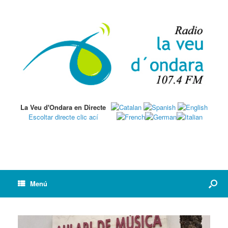
La Veu d'Ondara en Directe
Escoltar directe clic ací
Menú