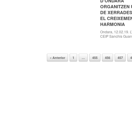
D’ONDARA
estarà bonificat. Inscripcions:
ORGANITZEN 
marinaalta@jovempa.org El
taller ho realitzarà Ana Miguel
DE XERRADE
López, Coach […]
EL CREIXEME
HARMONIA
Ondara, 12.02.19. 
CEIP Sanchis Guan
i la Regidoria d’Ed
l’Ajuntament d’Ond
organitzat un cicle 
conferències que e
« Anterior
1
…
455
456
457
desenvoluparan dura
Navegador de artículos
amb un total de 8 x
gratuïtes, que van d
famílies, mestres, 
psicòlegs. Aquesta i
sigut presentada p
Regidora d’Educaci