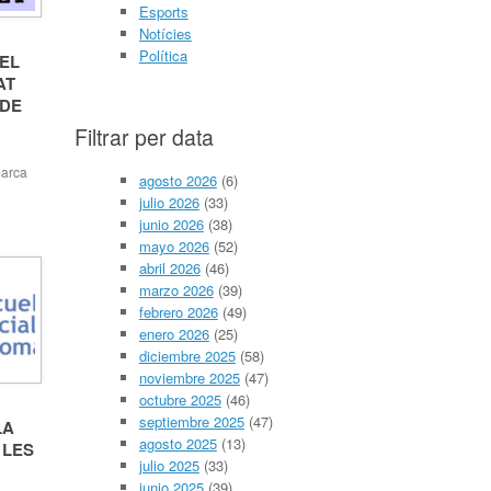
Esports
Notícies
Política
EL
AT
 DE
Filtrar per data
marca
agosto 2026
(6)
,
julio 2026
(33)
’Ondara
Ondara)
junio 2026
(38)
3 de
mayo 2026
(52)
er
abril 2026
(46)
t de
 El
marzo 2026
(39)
ació de
febrero 2026
(49)
enero 2026
(25)
ue
diciembre 2025
(58)
noviembre 2025
(47)
octubre 2025
(46)
septiembre 2025
(47)
LA
agosto 2025
(13)
 LES
julio 2025
(33)
junio 2025
(39)