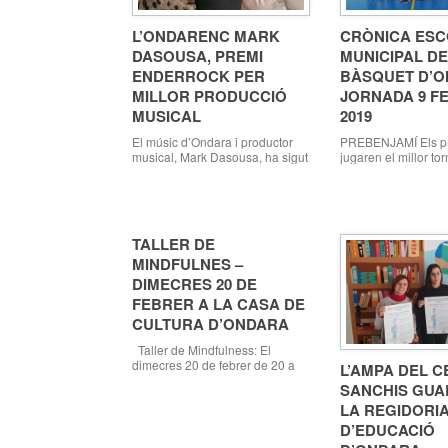
L’ONDARENC MARK
CRÒNICA ES
DASOUSA, PREMI
MUNICIPAL D
ENDERROCK PER
BÀSQUET D’O
MILLOR PRODUCCIÓ
JORNADA 9 F
MUSICAL
2019
El músic d’Ondara i productor
PREBENJAMÍ Els p
musical, Mark Dasousa, ha sigut
jugaren el millor to
reconegut amb el Premi
va de temporada a
Enderrock per Millor Producció
diumenge en Calp.
Musical. Mark Dasousa fa 20
menuts demostraren
anys que està creant escena
estan aprenent als
des dels Atomic Studio i ha
entrenaments i jug
TALLER DE
produït els treballs discogràfics a
manera excel.lent e
gran part dels grups valencians,
MINDFULNES –
partits que disputare
com ZOO, La Fúmiga, La Gossa
matí. Els d´Ondara 
DIMECRES 20 DE
Sorda, Cactus o els Smoking […]
un joc col.lectiu am
FEBRER A LA CASA DE
passes, cosa estra
CULTURA D’ONDARA
aquesta categoria, 
Taller de Mindfulness: El
dimecres 20 de febrer de 20 a
L’AMPA DEL C
22 hores a la Casa de Cultura
SANCHIS GUA
d’Ondara. L’aforament està
LA REGIDORI
limitat a 30 persones i tindrà un
cost de 5 euros, encara que per
D’EDUCACIÓ
als associats a ACO i a Jovempa