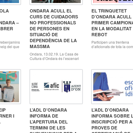
COLA
ONDARA ACULL EL
EL TRINQUETET
E
CURS DE CUIDADORS
D’ONDARA ACULL 
NDARA –
NO PROFESSIONALS
PRIMER CAMPION
EBRER
DE PERSONES EN
EN LA MODALITAT
SITUACIÓ DE
REBOT
DEPENDÈNCIA DE LA
rebenjamins
Participen una trentena
MASSMA
rneig del que
d’aficionats de tota la co
quest
de totes les edats Ondara
Ondara, 13.02.19. La Casa de
 Els més
13.02.19. El Trinquetet d
Cultura d’Ondara és l’escenari
 tot el que
(al Trinquet Municipal d’
on s’està impartint el curs de
és des d’avui dimecres 1
Cuidadors No Professionals de
aren d´una
febrer, l’escenari del prim
Persones en Situació de
ls quatre
campionat en la modalita
Dependència per part de l’equip
n al llarg del
“rebot”, organitzat pel Bar
de tècniques de la MASSMA
realitzaren
Trinquet amb la col·labor
(Mancomunitat de Serveis
b molts
la Regidoria d’Esports de
Socials de la Marina Alta), en la
nya en
l’Ajuntament d’Ondara, q
que està integrada Ondara. El
[…]
dirigeix Mar […]
Curs de Cuidadors No
Professionals de Persones […]
EIP
L’ADL D’ONDARA
L’ADL D’ONDARA
RNER I
INFORMA DE
INFORMA SOBRE 
A
L’APERTURA DEL
INSCRIPCIÓ PER A
TERMINI DE LES
PROVES DE