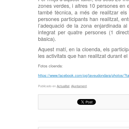
zones verdes, i altres 10 persones en el
també tècnica, a més de realitzar els t
persones participants han realitzat, ent
l’adequació de la zona enjardinada al 
integrat per quatre persones (1 direc
bàsica).
Aquest matí, en la cloenda, els particip
les activitats que han realitzat durant
Fotos cloenda:
https://www.facebook.com/pg/laveudondara/photos/
Publicado en
Actualitat
,
Ajuntament
.