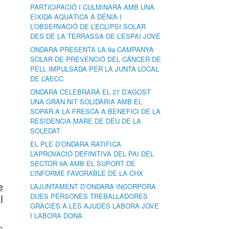
PARTICIPACIÓ I CULMINARÀ AMB UNA
EIXIDA AQUÀTICA A DÉNIA I
L’OBSERVACIÓ DE L’ECLIPSI SOLAR
DES DE LA TERRASSA DE L’ESPAI JOVE
ONDARA PRESENTA LA 9a CAMPANYA
SOLAR DE PREVENCIÓ DEL CÀNCER DE
PELL IMPULSADA PER LA JUNTA LOCAL
DE L’AECC
ONDARA CELEBRARÀ EL 27 D’AGOST
UNA GRAN NIT SOLIDÀRIA AMB EL
SOPAR A LA FRESCA A BENEFICI DE LA
RESIDÈNCIA MARE DE DÉU DE LA
SOLEDAT
EL PLE D’ONDARA RATIFICA
L’APROVACIÓ DEFINITIVA DEL PAI DEL
SECTOR 9A AMB EL SUPORT DE
L’INFORME FAVORABLE DE LA CHX
e
L’AJUNTAMENT D’ONDARA INCORPORA
DUES PERSONES TREBALLADORES
i
GRÀCIES A LES AJUDES LABORA JOVE
I LABORA DONA
a