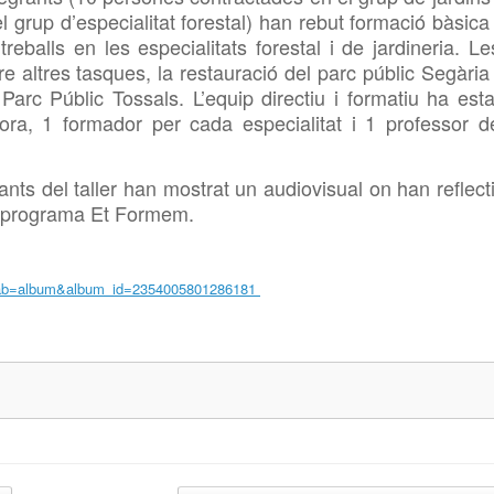
 grup d’especialitat forestal) han rebut formació bàsica 
reballs en les especialitats forestal i de jardineria. Le
re altres tasques, la restauració del parc públic
Segària 
Parc Públic Tossals. L’equip directiu i formatiu ha esta
tora, 1 formador per cada especialitat i 1 professor d
ants del taller han mostrat un audiovisual on han reflecti
 el programa Et Formem.
?tab=album&album_id=2354005801286181