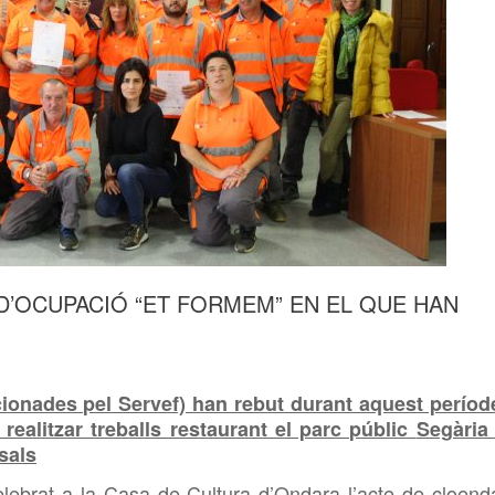
D’OCUPACIÓ “ET FORMEM” EN EL QUE HAN
cionades pel Servef) han rebut durant aquest períod
realitzar treballs restaurant el parc públic
Segària 
sals
lebrat a la Casa de Cultura d’Ondara l’acte de cloend