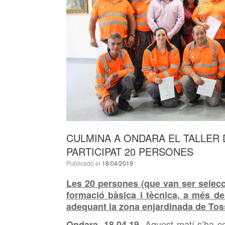
CULMINA A ONDARA EL TALLER 
PARTICIPAT 20 PERSONES
Publicado el
18/04/2019
Les 20 persones (que
van ser selec
formació bàsica i tècnica, a més de 
adequant la zona enjardinada de Tos
Aquest
matí s’ha ce
Ondara, 18.04.19.