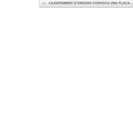
Navegador de artículos
←
L’AJUNTAMENT D’ONDARA CONVOCA UNA PLAÇA…