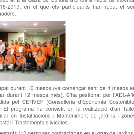
18-2019, en el que els participants han rebut el se
madors.
olupat durant 16 mesos (va començar sent de 4 mesos e
gar durant 12 mesos més). S’ha gestionat per l’ADL-Afi
ida pel SERVEF (Conselleria d’Economia Sostenible
). El programa ha consistit en la realització d’un Talle
iliar en Instal·lacions i Manteniment de jardins i zone
stal i Tractaments silvícoles.
ntegrants (10 persones contractades en el grup de jardins 