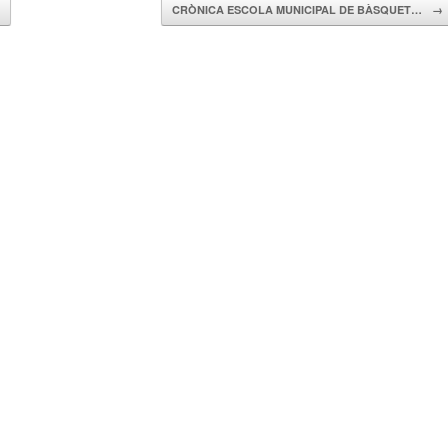
CRÒNICA ESCOLA MUNICIPAL DE BÀSQUET…
→