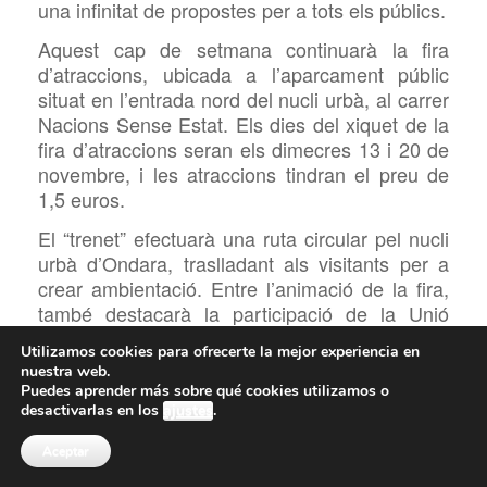
una infinitat de
propostes per a tots els públics.
Aquest cap de setmana continuarà la fira
d’atraccions, ubicada
a l’aparcament públic
situat en l’entrada nord del nucli urbà, al carrer
Nacions Sense Estat. Els dies del xiquet de la
fira d’atraccions seran els dimecres 13 i 20 de
novembre, i les atraccions tindran el preu de
1,5 euros.
El “trenet” efectuarà una ruta circular pel nucli
urbà d’Ondara, traslladant als visitants per a
crear ambientació. Entre l’animació de la fira,
també destacarà la participació de la Unió
Musical d’Ondara amb motiu de la festivitat de
Utilizamos cookies para ofrecerte la mejor experiencia en
Santa Cecília; aquest segon cap de setmana,
nuestra web.
amb cercavila de la
UMO.
Puedes aprender más sobre qué cookies utilizamos o
desactivarlas en los
ajustes
.
Aceptar