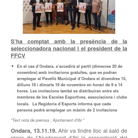
S’ha comptat amb la presència de la
seleccionadora nacional i el president de la
FFCV
En el cas d’Ondara, s’accedirà al partit (dimecres 20 de
novembre) amb invitacions gratuïtes, que es podran
arreplegar al Pavelló Municipal d’Ondara el divendres 15,
dilluns 18 i dimarts 19 de novembre en horari de 9 a 14
hores. Les invitacions també es distribuiran entre els
membres de les Escoles Esportives, associacions i clubs
locals.
La Regidoria d’Esports informa que cada
persona podrà arreplegar un màxim de 2 invitacions
*Text nota de premsa : Ajuntament d’Ibi *
Ahir va tindre lloc al saló de
Ondara, 13.11.19.
plens de l’Ajuntament d’Ibi la presentació del