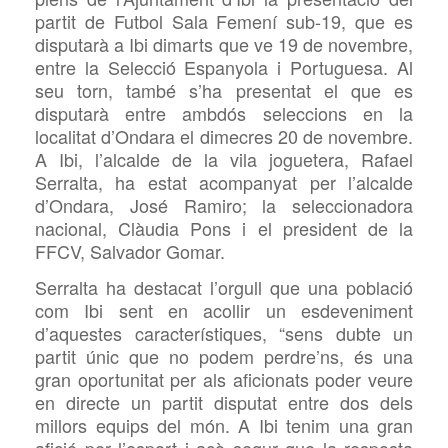
partit de Futbol Sala Femení sub-19, que es
disputarà a Ibi dimarts que ve 19 de novembre,
entre la Selecció Espanyola i Portuguesa. Al
seu torn, també s’ha presentat el que es
disputarà entre ambdós seleccions en la
localitat d’Ondara el dimecres 20 de novembre.
A Ibi, l’alcalde de la
vila joguetera, Rafael
Serralta, ha estat acompanyat per l’alcalde
d’Ondara, José Ramiro; la seleccionadora
nacional, Clàudia Pons i el president de la
FFCV, Salvador Gomar.
Serralta ha destacat l’orgull que una població
com Ibi
sent en acollir un esdeveniment
d’aquestes característiques, “sens dubte un
partit únic que no podem perdre’ns, és una
gran oportunitat per als aficionats poder veure
en directe un partit disputat entre dos dels
millors equips del món. A Ibi tenim una gran
afició per l’esport i açò
segur que la resposta