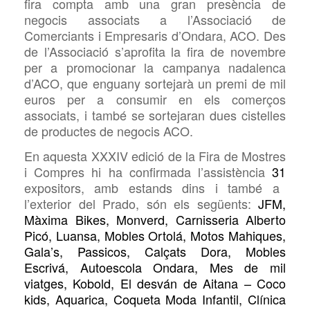
fira compta amb una gran presència de
negocis associats a l’Associació de
Comerciants i Empresaris d’Ondara,
ACO. Des
de l’Associació s’aprofita la fira de novembre
per a promocionar la campanya nadalenca
d’ACO, que enguany sortejarà un premi de mil
euros per a consumir en els comerços
associats, i també se sortejaran dues cistelles
de productes de negocis
ACO.
En aquesta
XXXIV edició de la Fira de Mostres
i Compres hi ha confirmada l’assistència
31
expositors, amb estands dins i també a
l’exterior del Prado, són els següents:
JFM,
Màxima Bikes, Monverd, Carnisseria Alberto
Picó, Luansa, Mobles Ortolá, Motos Mahiques,
Gala’s, Passicos, Calçats Dora, Mobles
Escrivá, Autoescola Ondara, Mes de mil
viatges, Kobold, El desván de Aitana – Coco
kids, Aquarica, Coqueta Moda Infantil, Clínica