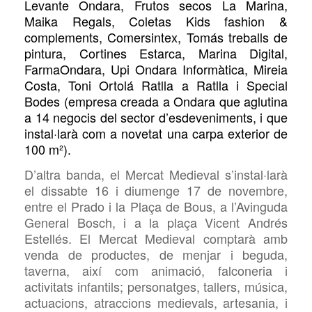
Levante Ondara, Frutos secos La Marina,
Maika Regals, Coletas Kids fashion &
complements, Comersintex, Tomás treballs de
pintura, Cortines Estarca, Marina Digital,
FarmaOndara, Upi Ondara Informàtica, Mireia
Costa, Toni Ortolá Ratlla a Ratlla i Special
Bodes (empresa creada a Ondara que aglutina
a 14 negocis del sector d’esdeveniments, i que
instal·larà com a novetat una carpa exterior de
100 m²).
D’altra banda, el Mercat Medieval s’instal·larà
el dissabte 16 i diumenge 17 de novembre,
entre el Prado i la Plaça de Bous, a l’Avinguda
General Bosch, i a la plaça Vicent Andrés
Estellés. El Mercat Medieval comptarà amb
venda de productes, de
menjar i beguda,
taverna, així com animació, falconeria i
activitats infantils; personatges, tallers, música,
actuacions, atraccions medievals, artesania, i