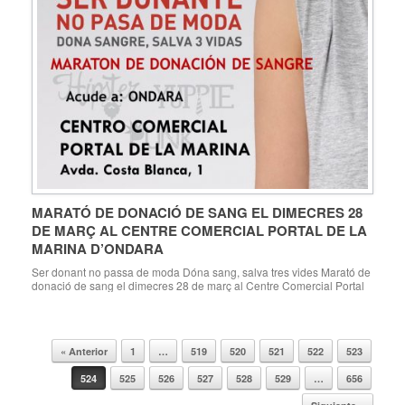
MARATÓ DE DONACIÓ DE SANG EL DIMECRES 28
DE MARÇ AL CENTRE COMERCIAL PORTAL DE LA
MARINA D’ONDARA
Ser donant no passa de moda Dóna sang, salva tres vides Marató de
donació de sang el dimecres 28 de març al Centre Comercial Portal
de la Marina d’Ondara De 9:30 a 13:30 hores i de 16:30 a 20:30
hores Obsequi: polsera de donant (limitat a 80 unitats) Detall per part
de la Regidoria de […]
« Anterior
1
…
519
520
521
522
523
Navegador de artículos
524
525
526
527
528
529
…
656