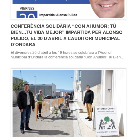
CONFERÈNCIA SOLIDÀRIA “CON AHUMOR; TÚ
BIEN…TU VIDA MEJOR” IMPARTIDA PER ALONSO
PULIDO, EL 20 D’ABRIL A L’AUDITORI MUNICIPAL
D’ONDARA
El divendres 20 d’abril a les 19 hores se celebrarà a l’Auditori
Municipal d’Ondara la conferència solidària “Con Ahumor; Tú Bien…
Tu Vida Mejor”, impartida per Alonso Pulido (és creador i director
d’Ahumor, autor del llibre «Amor y Humor en la Educación», co-autor
del llibre «El Mundo de los Emprendedores», speaker internacional,
membre de la Xarxa […]