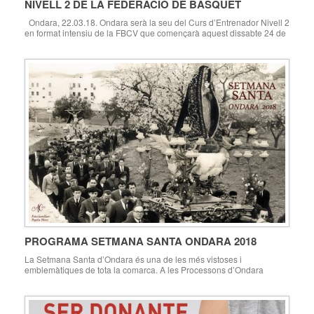
NIVELL 2 DE LA FEDERACIÓ DE BÀSQUET
Ondara, 22.03.18. Ondara serà la seu del Curs d’Entrenador Nivell 2
en format intensiu de la FBCV que començarà aquest dissabte 24 de
març. El dissabte 24 de març de 8:30 a 14 hores tindrà lloc a la Casa
de Cultura d’Ondara la primera classe presencial, que suposarà la
presentació del curs, i que […]
PROGRAMA SETMANA SANTA ONDARA 2018
La Setmana Santa d’Ondara és una de les més vistoses i
emblemàtiques de tota la comarca. A les Processons d’Ondara
assisteixen centenars de persones de tota la Marina Alta, i entre elles
destaca especialment la Processó del Sant Enterrament (Divendres
Sant). A Ondara se celebren, a més a més, actes destacats i propis
de la […]