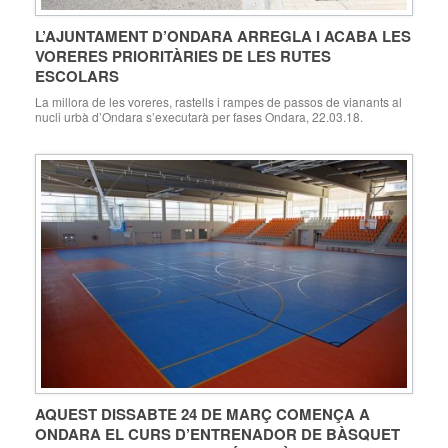
L’AJUNTAMENT D’ONDARA ARREGLA I ACABA LES
VORERES PRIORITÀRIES DE LES RUTES
ESCOLARS
La millora de les voreres, rastells i rampes de passos de vianants al
nucli urbà d’Ondara s’executarà per fases Ondara, 22.03.18.
L’Ajuntament d’Ondara està duent a terme les obres de reforma
necessàries per a millorar els trams de vorera que no estaven
acabats en el nucli urbà, i que sumen un total de 692,77 m². […]
AQUEST DISSABTE 24 DE MARÇ COMENÇA A
ONDARA EL CURS D’ENTRENADOR DE BÀSQUET