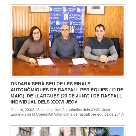
ONDARA SERÀ SEU DE LES FINALS
AUTONÒMIQUES DE RASPALL PER EQUIPS (12 DE
MAIG), DE LLARGUES (23 DE JUNY) I DE RASPALL
INDIVIDUAL DELS XXXVI JECV
Ondara, 23.03.18. La fase final Autonòmica dels XXXVI Jocs
Esportius de la Comunitat Valenciana de raspall per equips de 2017-
2018 es disputarà el 12 de maig al trinquet municipal d’Ondara, i la
fase final Autonòmica de la modalitat de llargues es disputarà al
carrer Sant Benet (on està ubicat el trinquet) el 23 de juny […]