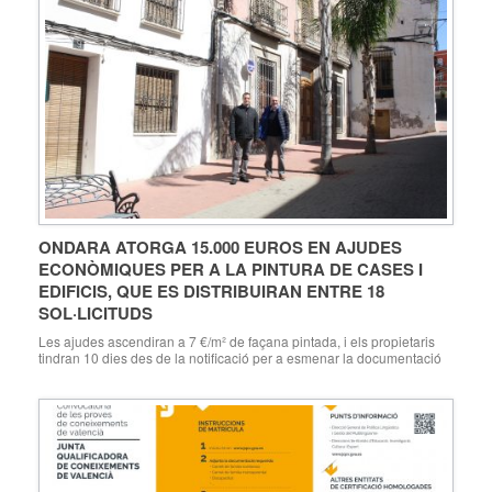
ONDARA ATORGA 15.000 EUROS EN AJUDES
ECONÒMIQUES PER A LA PINTURA DE CASES I
EDIFICIS, QUE ES DISTRIBUIRAN ENTRE 18
SOL·LICITUDS
Les ajudes ascendiran a 7 €/m² de façana pintada, i els propietaris
tindran 10 dies des de la notificació per a esmenar la documentació
pendent La concessió permetrà incrementar l’activitat econòmica en
el sector de professionals dedicats a la pintura i rehabilitació
d’edificis Ondara, 23.03.18. L’Ajuntament d’Ondara està procedint a
notificar als propietaris i comunitats […]