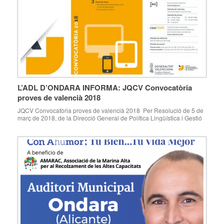
L’ADL D’ONDARA INFORMA: JQCV Convocatòria
proves de valencià 2018
JQCV Convocatòria proves de valencià 2018 Per Resolució de 5 de
març de 2018, de la Direcció General de Política Lingüística i Gestió
del Multilingüisme, s’han convocat les proves per a l’obtenció dels
certificats oficials administratius de coneixements de valencià, i s’han
nomenat les comissions examinadors i la Comissió Coordinadora.
Podeu consultar ací:
https://www.dogv.gva.es/datos/2018/03/06/pdf/2018_2320.pdf Com
[…]