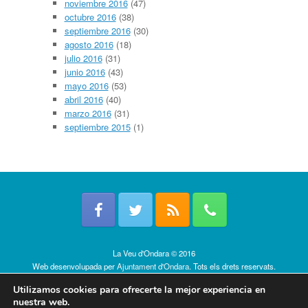
noviembre 2016
(47)
octubre 2016
(38)
septiembre 2016
(30)
agosto 2016
(18)
julio 2016
(31)
junio 2016
(43)
mayo 2016
(53)
abril 2016
(40)
marzo 2016
(31)
septiembre 2015
(1)
La Veu d'Ondara © 2016
Web desenvolupada per
Ajuntament d'Ondara
. Tots els drets reservats.
Política de cookies
Utilizamos cookies para ofrecerte la mejor experiencia en
nuestra web.