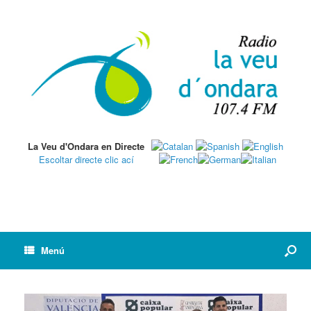
La Veu d'Ondara en Directe
Escoltar directe clic ací
Menú