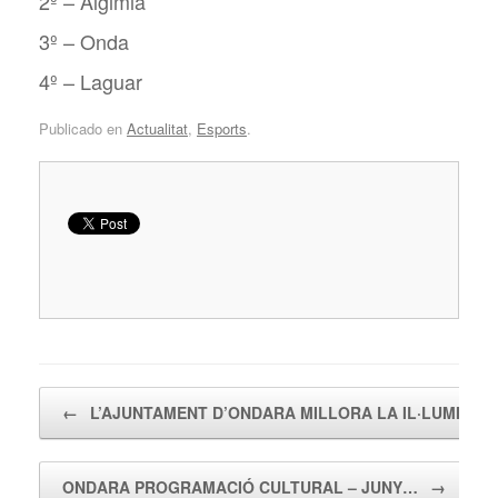
2º – Algimia
3º – Onda
4º – Laguar
Publicado en
Actualitat
,
Esports
.
Navegador de artículos
←
L’AJUNTAMENT D’ONDARA MILLORA LA IL·LUMINAC
ONDARA PROGRAMACIÓ CULTURAL – JUNY…
→