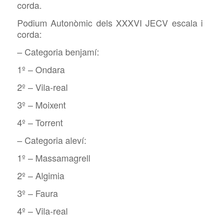
corda.
Podium Autonòmic dels XXXVI JECV escala i
corda:
– Categoria benjamí:
1º – Ondara
2º – Vila-real
3º – Moixent
4º – Torrent
– Categoria aleví:
1º – Massamagrell
2º – Algimia
3º – Faura
4º – Vila-real