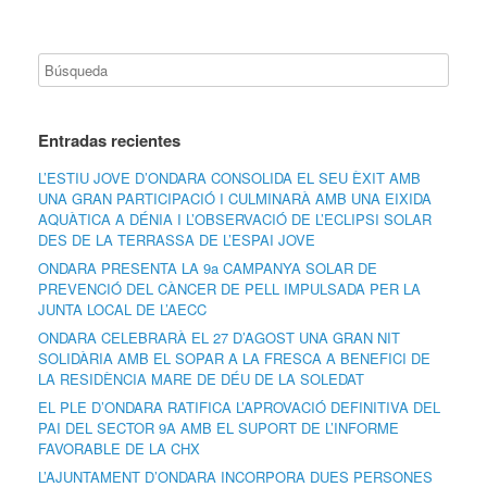
Entradas recientes
L’ESTIU JOVE D’ONDARA CONSOLIDA EL SEU ÈXIT AMB
UNA GRAN PARTICIPACIÓ I CULMINARÀ AMB UNA EIXIDA
AQUÀTICA A DÉNIA I L’OBSERVACIÓ DE L’ECLIPSI SOLAR
DES DE LA TERRASSA DE L’ESPAI JOVE
ONDARA PRESENTA LA 9a CAMPANYA SOLAR DE
PREVENCIÓ DEL CÀNCER DE PELL IMPULSADA PER LA
JUNTA LOCAL DE L’AECC
ONDARA CELEBRARÀ EL 27 D’AGOST UNA GRAN NIT
SOLIDÀRIA AMB EL SOPAR A LA FRESCA A BENEFICI DE
LA RESIDÈNCIA MARE DE DÉU DE LA SOLEDAT
EL PLE D’ONDARA RATIFICA L’APROVACIÓ DEFINITIVA DEL
PAI DEL SECTOR 9A AMB EL SUPORT DE L’INFORME
FAVORABLE DE LA CHX
L’AJUNTAMENT D’ONDARA INCORPORA DUES PERSONES