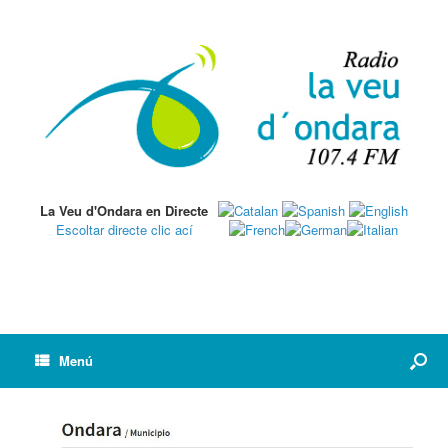
La Veu d'Ondara en Directe
Escoltar directe clic ací
Menú