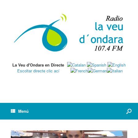
La Veu d'Ondara en Directe
Escoltar directe clic ací
Menú