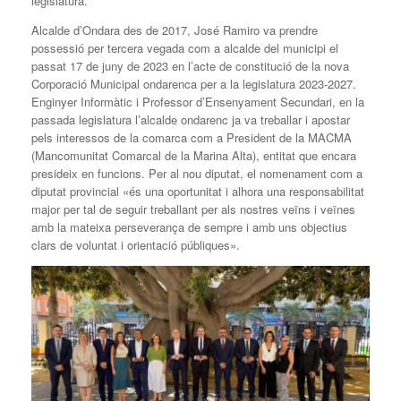
legislatura.
Alcalde d’Ondara des de 2017, José Ramiro va prendre
possessió per tercera vegada com a alcalde del municipi el
passat 17 de juny de 2023 en l’acte de constitució de la nova
Corporació Municipal ondarenca per a la legislatura 2023-2027.
Enginyer Informàtic i Professor d’Ensenyament Secundari, en la
passada legislatura l’alcalde ondarenc ja va treballar i apostar
pels interessos de la comarca com a President de la MACMA
(Mancomunitat Comarcal de la Marina Alta), entitat que encara
presideix en funcions. Per al nou diputat, el nomenament com a
diputat provincial «és una oportunitat i alhora una responsabilitat
major per tal de seguir treballant per als nostres veïns i veïnes
amb la mateixa perseverança de sempre i amb uns objectius
clars de voluntat i orientació públiques».