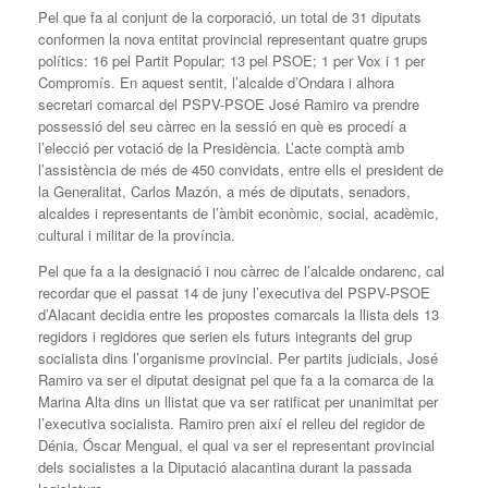
Pel que fa al conjunt de la corporació, un total de 31 diputats
conformen la nova entitat provincial representant quatre grups
polítics: 16 pel Partit Popular; 13 pel PSOE; 1 per Vox i 1 per
Compromís. En aquest sentit, l’alcalde d’Ondara i alhora
secretari comarcal del PSPV-PSOE José Ramiro va prendre
possessió del seu càrrec en la sessió en què es procedí a
l’elecció per votació de la Presidència. L’acte comptà amb
l’assistència de més de 450 convidats, entre ells el president de
la Generalitat, Carlos Mazón, a més de diputats, senadors,
alcaldes i representants de l’àmbit econòmic, social, acadèmic,
cultural i militar de la província.
Pel que fa a la designació i nou càrrec de l’alcalde ondarenc, cal
recordar que el passat 14 de juny l’executiva del PSPV-PSOE
d’Alacant decidia entre les propostes comarcals la llista dels 13
regidors i regidores que serien els futurs integrants del grup
socialista dins l’organisme provincial. Per partits judicials, José
Ramiro va ser el diputat designat pel que fa a la comarca de la
Marina Alta dins un llistat que va ser ratificat per unanimitat per
l’executiva socialista. Ramiro pren així el relleu del regidor de
Dénia, Óscar Mengual, el qual va ser el representant provincial
dels socialistes a la Diputació alacantina durant la passada