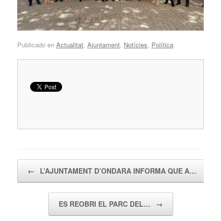
Publicado en
Actualitat
,
Ajuntament
,
Notícies
,
Política
.
Navegador de artículos
←
L’AJUNTAMENT D’ONDARA INFORMA QUE A…
ES REOBRI EL PARC DEL…
→