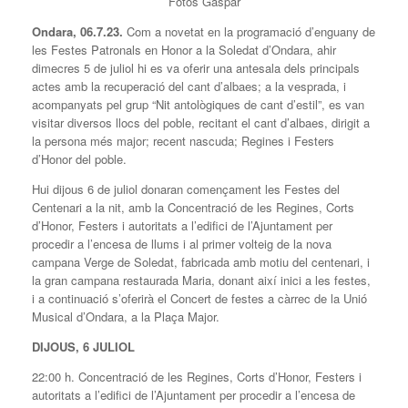
Fotos Gaspar
Ondara, 06.7.23.
Com a novetat en la programació d’enguany de
les Festes Patronals en Honor a la Soledat d’Ondara, ahir
dimecres 5 de juliol hi es va oferir una antesala dels principals
actes amb la recuperació del cant d’albaes; a la vesprada, i
acompanyats pel grup “Nit antològiques de cant d’estil”, es van
visitar diversos llocs del poble, recitant el cant d’albaes, dirigit a
la persona més major; recent nascuda; Regines i Festers
d’Honor del poble.
Hui dijous 6 de juliol donaran començament les Festes del
Centenari a la nit, amb la Concentració de les Regines, Corts
d’Honor, Festers i autoritats a l’edifici de l’Ajuntament per
procedir a l’encesa de llums i al primer volteig de la nova
campana Verge de Soledat, fabricada amb motiu del centenari, i
la gran campana restaurada Maria, donant així inici a les festes,
i a continuació s’oferirà el Concert de festes a càrrec de la Unió
Musical d’Ondara, a la Plaça Major.
DIJOUS, 6 JULIOL
22:00 h. Concentració de les Regines, Corts d’Honor, Festers i
autoritats a l’edifici de l’Ajuntament per procedir a l’encesa de