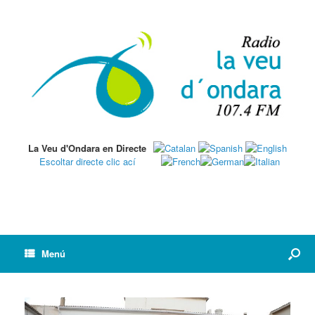
La Veu d'Ondara en Directe
Escoltar directe clic ací
Menú