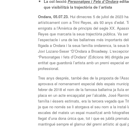
La col·lecció
Personatges i Fets d’Ondara
editad
que visibilitzà la trajectòria de l’artista
Ondara,
0
5.07.23.
Hui dimecres 5 de juliol de 2023 ha
artísticament com a Trini Reyes, als 93 anys d’edat. T
emigrats a l’Amèrica de principis del segle XX. Apassio
Reyes que marcaria la seua trajectòria pública. Va se
l’espectacle i una de les ballarines més importants d
lligada a Ondara i la seua família ondarenca, la seua bio
Jovi Lozano-Seser “D’Ondara a Broadway. L‘excepcionali
“Personatges i fets d’Ondara” (Edicions 96) dirigida per
entitat que guardonà l’artista amb un premi especial e
professional.
Tres anys després, també des de la proposta de l’Asso
aprovava el nomenament especial dels espais municipals 
febrer de 2018 el nom de la famosa ballarina ja lluïa e
placa en un acte encapçalat per l’alcalde, José Ramir
família i éssers estimats, era la tercera vegada que 
ja que no només se li atorgava el seu nom a la instal·la
escales del mateix un espai museïtzat amb fotografies 
llegat d’una dona única que, tot i que es jubilà prema
mantingué sempre el glamur del gremi artístic al qual 