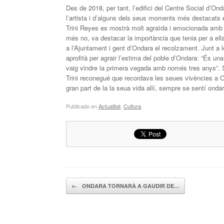
Des de 2018, per tant, l’edifici del Centre Social d’O
l’artista i d’alguns dels seus moments més destacats e
Trini Reyes es mostrà molt agraïda i emocionada amb la 
més no, va destacar la importància que tenia per a ell
a l’Ajuntament i gent d’Ondara el recolzament. Junt a 
aprofità per agrair l’estima del poble d’Ondara: “És 
vaig vindre la primera vegada amb només tres anys”. S
Trini reconegué que recordava les seues vivències a O
gran part de la la seua vida allí, sempre se sentí onda
Publicado en
Actualitat
,
Cultura
.
Navegador de artículos
←
ONDARA TORNARÀ A GAUDIR DE…