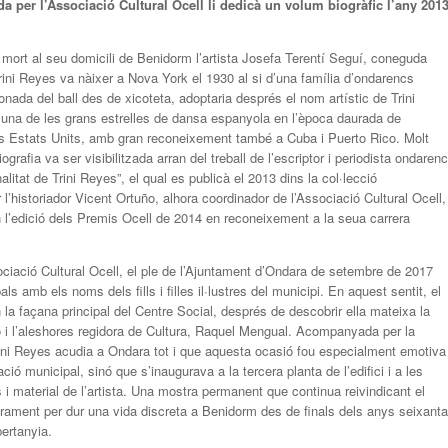
a per l’Associació Cultural Ocell li dedicà un volum biogràfic l’any 201
 mort al seu domicili de Benidorm l’artista Josefa Terentí Seguí, coneguda
rini Reyes va nàixer a Nova York el 1930 al si d’una família d’ondarencs
nada del ball des de xicoteta, adoptaria després el nom artístic de Trini
r una de les grans estrelles de dansa espanyola en l’època daurada de
els Estats Units, amb gran reconeixement també a Cuba i Puerto Rico. Molt
grafia va ser visibilitzada arran del treball de l’escriptor i periodista ondarenc
tat de Trini Reyes”, el qual es publicà el 2013 dins la col·lecció
 l’historiador Vicent Ortuño, alhora coordinador de l’Associació Cultural Ocell,
n l’edició dels Premis Ocell de 2014 en reconeixement a la seua carrera
ciació Cultural Ocell, el ple de l’Ajuntament d’Ondara de setembre de 2017
amb els noms dels fills i filles il·lustres del municipi. En aquest sentit, el
n la façana principal del Centre Social, després de descobrir ella mateixa la
o i l’aleshores regidora de Cultura, Raquel Mengual. Acompanyada per la
Trini Reyes acudia a Ondara tot i que aquesta ocasió fou especialment emotiva
ció municipal, sinó que s’inaugurava a la tercera planta de l’edifici i a les
i material de l’artista. Una mostra permanent que continua reivindicant el
turament per dur una vida discreta a Benidorm des de finals dels anys seixanta
pertanyia.