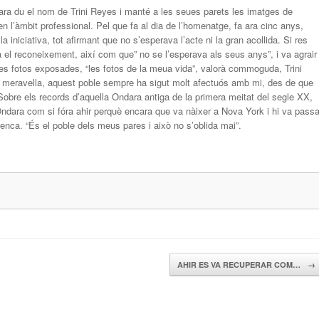
ndara du el nom de Trini Reyes i manté a les seues parets les imatges de
n l’àmbit professional. Pel que fa al dia de l’homenatge, fa ara cinc anys,
iniciativa, tot afirmant que no s’esperava l’acte ni la gran acollida. Si res
a el reconeixement, així com que” no se l’esperava als seus anys”, i va agrair
les fotos exposades, “les fotos de la meua vida”, valorà commoguda, Trini
una meravella, aquest poble sempre ha sigut molt afectuós amb mi, des de que
obre els records d’aquella Ondara antiga de la primera meitat del segle XX,
ndara com si fóra ahir perquè encara que va nàixer a Nova York i hi va passa
renca. “És el poble dels meus pares i això no s’oblida mai”.
AHIR ES VA RECUPERAR COM…
→