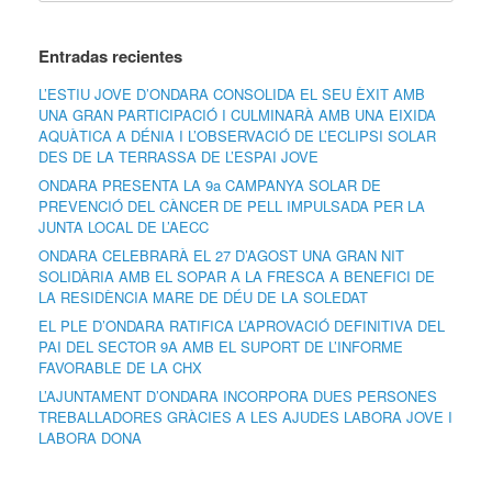
Entradas recientes
L’ESTIU JOVE D’ONDARA CONSOLIDA EL SEU ÈXIT AMB
UNA GRAN PARTICIPACIÓ I CULMINARÀ AMB UNA EIXIDA
AQUÀTICA A DÉNIA I L’OBSERVACIÓ DE L’ECLIPSI SOLAR
DES DE LA TERRASSA DE L’ESPAI JOVE
ONDARA PRESENTA LA 9a CAMPANYA SOLAR DE
PREVENCIÓ DEL CÀNCER DE PELL IMPULSADA PER LA
JUNTA LOCAL DE L’AECC
ONDARA CELEBRARÀ EL 27 D’AGOST UNA GRAN NIT
SOLIDÀRIA AMB EL SOPAR A LA FRESCA A BENEFICI DE
LA RESIDÈNCIA MARE DE DÉU DE LA SOLEDAT
EL PLE D’ONDARA RATIFICA L’APROVACIÓ DEFINITIVA DEL
PAI DEL SECTOR 9A AMB EL SUPORT DE L’INFORME
FAVORABLE DE LA CHX
L’AJUNTAMENT D’ONDARA INCORPORA DUES PERSONES
TREBALLADORES GRÀCIES A LES AJUDES LABORA JOVE I
LABORA DONA