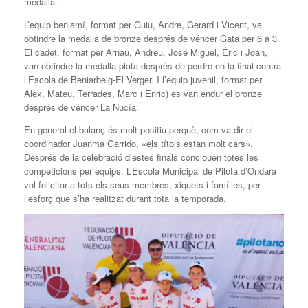
medalla.
L’equip benjamí, format per Guiu, Andre, Gerard i Vicent, va
obtindre la medalla de bronze després de véncer Gata per 6 a 3.
El cadet, format per Arnau, Andreu, José Miguel, Éric i Joan,
van obtindre la medalla plata després de perdre en la final contra
l’Escola de Beniarbeig-El Verger. I l’equip juvenil, format per
Àlex, Mateu, Terrades, Marc i Enric) es van endur el bronze
després de véncer La Nucía.
En general el balanç és molt positiu perquè, com va dir el
coordinador Juanma Garrido, «els títols estan molt cars».
Després de la celebració d’estes finals conclouen totes les
competicions per equips. L’Escola Municipal de Pilota d’Ondara
vol felicitar a tots els seus membres, xiquets i famílies, per
l’esforç que s’ha realitzat durant tota la temporada.