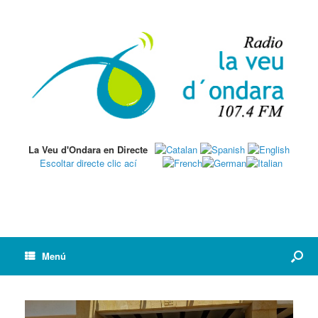
La Veu d'Ondara en Directe
Escoltar directe clic ací
Menú