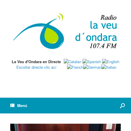
La Veu d'Ondara en Directe
Escoltar directe clic ací
Menú