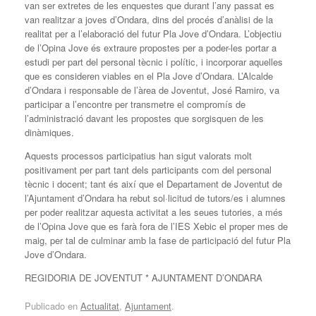
van ser extretes de les enquestes que durant l’any passat es
van realitzar a joves d’Ondara, dins del procés d’anàlisi de la
realitat per a l’elaboració del futur Pla Jove d’Ondara. L’objectiu
de l’Opina Jove és extraure propostes per a poder-les portar a
estudi per part del personal tècnic i polític, i incorporar aquelles
que es consideren viables en el Pla Jove d’Ondara. L’Alcalde
d’Ondara i responsable de l’àrea de Joventut, José Ramiro, va
participar a l’encontre per transmetre el compromís de
l’administració davant les propostes que sorgisquen de les
dinàmiques.
Aquests processos participatius han sigut valorats molt
positivament per part tant dels participants com del personal
tècnic i docent; tant és així que el Departament de Joventut de
l’Ajuntament d’Ondara ha rebut sol·licitud de tutors/es i alumnes
per poder realitzar aquesta activitat a les seues tutories, a més
de l’Opina Jove que es farà fora de l’IES Xebic el proper mes de
maig, per tal de culminar amb la fase de participació del futur Pla
Jove d’Ondara.
REGIDORIA DE JOVENTUT * AJUNTAMENT D’ONDARA
Publicado en
Actualitat
,
Ajuntament
.