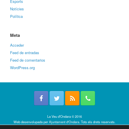
Esports
Notícies
Política
Meta
Acceder
Feed de entradas
Feed de comentarios
WordPress.org
La Veu d'Ondara © 2016
Web desenvolupada per
Ajuntament d'Ondara
. Tots els drets reservats.
Política de cookies