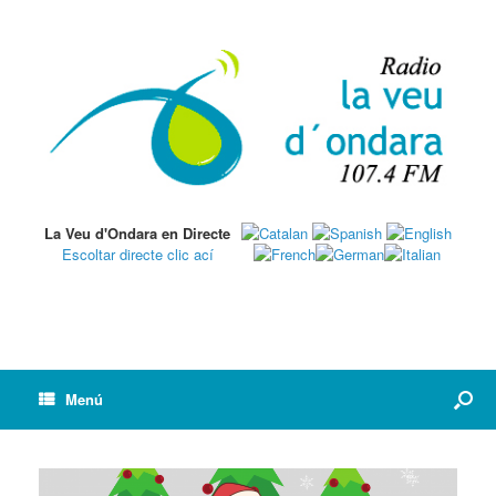
La Veu d'Ondara en Directe
Escoltar directe clic ací
Menú