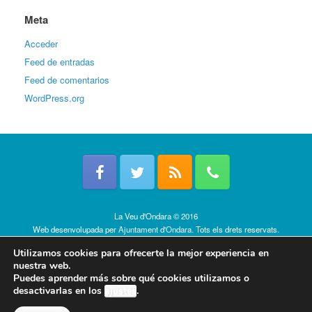
Meta
Acceder
Feed de entradas
Feed de comentarios
WordPress.org
La Veu d'Ondara © 2016
Web desenvolupada per
Ajuntament d'Ondara
. Tots els drets reservats.
Política de cookies
Utilizamos cookies para ofrecerte la mejor experiencia en
nuestra web.
Puedes aprender más sobre qué cookies utilizamos o
desactivarlas en los
ajustes
.