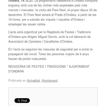
Ondara, 14.12.21.
La programació nadalenca d’Ondara comptarà
enguany amb una de les visites més esperades pels més
menuts i menudes: la visita del Pare Noel, el proper dijous 23 de
desembre. El Pare Noel estarà al Prado d’Ondara, a partir de les
19 hores, per a saludar els xiquets i xiquetes d’Ondara i
arreplegar les seues cartes.
L’acte està organitzat per la Regidoria de Festes i Tradicions
d’Ondara que dirigeix Miguel Gomis, amb la col·laboració de
Associació de Carreters i Cavallistes d’Ondara.
En l’acte se seguiran les mesures de seguretat per a evitar la
propagació del covid. Totes les persones majors de 6 anys
hauran de portar mascareta.
REGIDORIA DE FESTES I TRADICIONS * AJUNTAMENT
D’ONDARA
Publicado en
Actualitat
,
Ajuntament
.