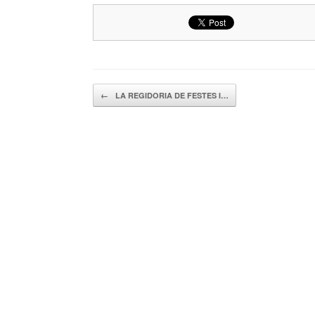
Navegador de artículos
←
LA REGIDORIA DE FESTES I…