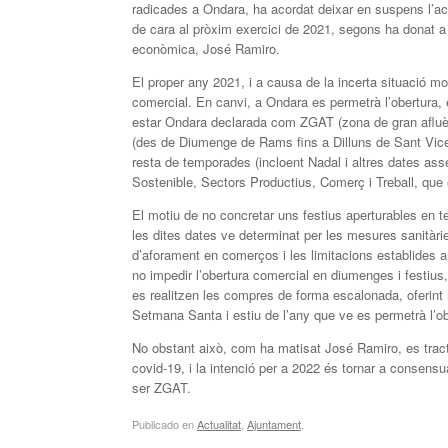
radicades a Ondara, ha acordat deixar en suspens l’acor
de cara al pròxim exercici de 2021, segons ha donat a
econòmica, José Ramiro.
El proper any 2021, i a causa de la incerta situació mot
comercial. En canvi, a Ondara es permetrà l’obertura, 
estar Ondara declarada com ZGAT (zona de gran afluè
(des de Diumenge de Rams fins a Dilluns de Sant Vicent
resta de temporades (incloent Nadal i altres dates ass
Sostenible, Sectors Productius, Comerç i Treball, que 
El motiu de no concretar uns festius aperturables en t
les dites dates ve determinat per les mesures sanitàrie
d’aforament en comerços i les limitacions establides a
no impedir l’obertura comercial en diumenges i festius
es realitzen les compres de forma escalonada, oferint
Setmana Santa i estiu de l’any que ve es permetrà l’ob
No obstant això, com ha matisat José Ramiro, es tract
covid-19, i la intenció per a 2022 és tornar a consen
ser ZGAT.
Publicado en
Actualitat
,
Ajuntament
.