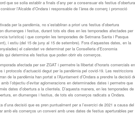
d que se solia establir a finals d’any per a consensuar els festius d’obertura
 conèixer l’Alcalde d’Ondara i responsable de l’àrea de comerç i promoció
ivada per la pandèmia, no s’establiran a priori uns festius d’obertura
en diumenges i festius, durant tots els dies en les temporades afectades per
ncia turística) i que comprèn les temporades de Setmana Santa i Pasqua
), i estiu (del 15 de juny al 15 de setembre). Fora d’aquestes dates, en la
enyalades) el calendari ve determinat per la Conselleria d’Economia
és qui determina els festius que poden obrir els comerços.
emporada afectada per ser ZGAT i permetre la llibertat d’horaris comercials en
s i protocols d’actuació degut per la pandèmia pel covid-19. Les restriccions
rran de la pandèmia han portat a l’Ajuntament d’Ondara a prendre la decisió d
, amb l’objectiu d’evitar aglomeracions en determinades dates i permetre que
 més dates d’obertura a la clientela. D’aquesta manera, en les temporades de
ertura, en diumenges i festius, de tots els comerços radicats a Ondara.
a d’una decisió que es pren puntualment per a l’exercici de 2021 a causa del
suar amb els comerços un conveni amb unes dates de festius aperturables per