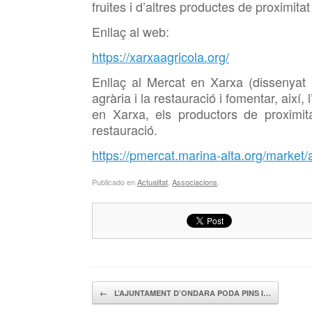
fruites i d’altres productes de proximita
Enllaç al web:
https://xarxaagricola.org/
Enllaç al Mercat en Xarxa (dissenyat
agrària i la restauració i fomentar, així
en Xarxa, els productors de proximi
restauració.
https://pmercat.marina-alta.org/market/al
Publicado en
Actualitat
,
Associacions
.
Navegador de artículos
←
L’AJUNTAMENT D’ONDARA PODA PINS I…