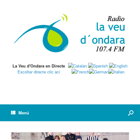
La Veu d'Ondara en Directe
Escoltar directe clic ací
Menú