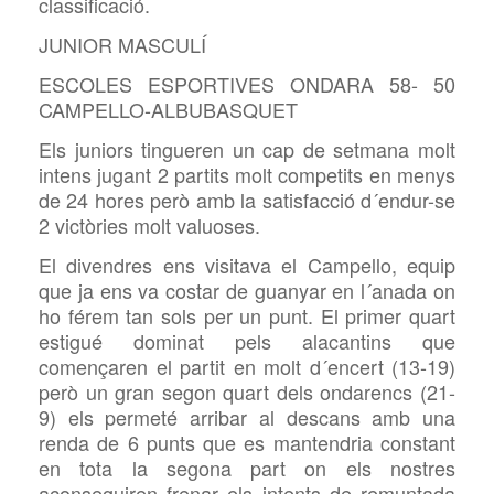
classificació.
JUNIOR MASCULÍ
ESCOLES ESPORTIVES ONDARA 58- 50
CAMPELLO-ALBUBASQUET
Els juniors tingueren un cap de setmana molt
intens jugant 2 partits molt competits en menys
de 24 hores però amb la satisfacció d´endur-se
2 victòries molt valuoses.
El divendres ens visitava el Campello, equip
que ja ens va costar de guanyar en l´anada on
ho férem tan sols per un punt. El primer quart
estigué dominat pels alacantins que
començaren el partit en molt d´encert (13-19)
però un gran segon quart dels ondarencs (21-
9) els permeté arribar al descans amb una
renda de 6 punts que es mantendria constant
en tota la segona part on els nostres
aconseguiren frenar els intents de remuntada