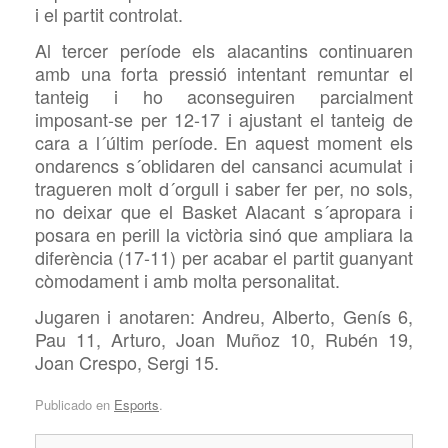
i el partit controlat.
Al tercer període els alacantins continuaren
amb una forta pressió intentant remuntar el
tanteig i ho aconseguiren parcialment
imposant-se per 12-17 i ajustant el tanteig de
cara a l´últim període. En aquest moment els
ondarencs s´oblidaren del cansanci acumulat i
tragueren molt d´orgull i saber fer per, no sols,
no deixar que el Basket Alacant s´apropara i
posara en perill la victòria sinó que ampliara la
diferència (17-11) per acabar el partit guanyant
còmodament i amb molta personalitat.
Jugaren i anotaren: Andreu, Alberto, Genís 6,
Pau 11, Arturo, Joan Muñoz 10, Rubén 19,
Joan Crespo, Sergi 15.
Publicado en
Esports
.