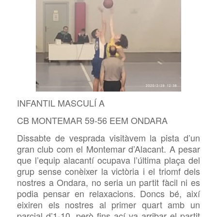
INFANTIL MASCULÍ A
CB MONTEMAR 59-56 EEM ONDARA
Dissabte de vesprada visitàvem la pista d’un
gran club com el Montemar d’Alacant. A pesar
que l’equip alacantí ocupava l’última plaça del
grup sense conèixer la victòria i el triomf dels
nostres a Ondara, no seria un partit fàcil ni es
podia pensar en relaxacions. Doncs bé, així
eixiren els nostres al primer quart amb un
parcial d’1-10, però fins ací va arribar el partit