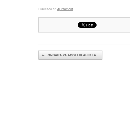
Publicado en
Ajuntament
.
Navegador de artículos
←
ONDARA VA ACOLLIR AHIR LA…