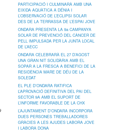
PARTICIPACIÓ I CULMINARÀ AMB UNA
EIXIDA AQUÀTICA A DÉNIA I
L’OBSERVACIÓ DE L’ECLIPSI SOLAR
DES DE LA TERRASSA DE L’ESPAI JOVE
ONDARA PRESENTA LA 9a CAMPANYA
SOLAR DE PREVENCIÓ DEL CÀNCER DE
PELL IMPULSADA PER LA JUNTA LOCAL
DE L’AECC
ONDARA CELEBRARÀ EL 27 D’AGOST
UNA GRAN NIT SOLIDÀRIA AMB EL
SOPAR A LA FRESCA A BENEFICI DE LA
RESIDÈNCIA MARE DE DÉU DE LA
SOLEDAT
EL PLE D’ONDARA RATIFICA
L’APROVACIÓ DEFINITIVA DEL PAI DEL
SECTOR 9A AMB EL SUPORT DE
L’INFORME FAVORABLE DE LA CHX
9
L’AJUNTAMENT D’ONDARA INCORPORA
DUES PERSONES TREBALLADORES
GRÀCIES A LES AJUDES LABORA JOVE
I LABORA DONA