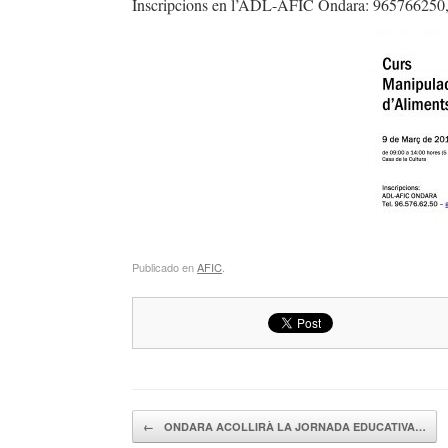
Inscripcions en l’ADL-AFIC Ondara: 965766250
Publicado en
AFIC
.
Navegador de artículos
←
ONDARA ACOLLIRÀ LA JORNADA EDUCATIVA…