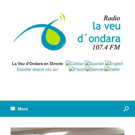
La Veu d'Ondara en Directe
Escoltar directe clic ací
Menú