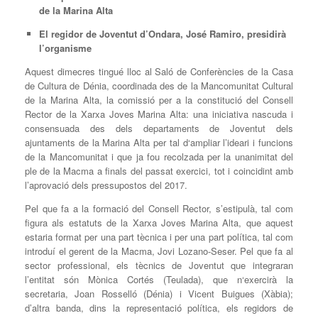
de la Marina Alta
El regidor de Joventut d’Ondara, José Ramiro, presidirà
l’organisme
Aquest dimecres tingué lloc al Saló de Conferències de la Casa
de Cultura de Dénia, coordinada des de la Mancomunitat Cultural
de la Marina Alta, la comissió per a la constitució del Consell
Rector de la Xarxa Joves Marina Alta
: una iniciativa nascuda i
consensuada des dels departaments de Joventut dels
ajuntaments de la Marina Alta per tal d‘ampliar l’ideari i funcions
de la Mancomunitat i que ja fou recolzada per la unanimitat del
ple de la Macma a finals del passat exercici, tot i coincidint amb
l’aprovació dels pressupostos del 2017.
Pel que fa a la formació del Consell Rector, s’estipulà, tal com
figura als estatuts de la Xarxa Joves Marina Alta, que aquest
estaria format per una part tècnica i per una part política, tal com
introduí el gerent de la Macma, Jovi Lozano-Seser. Pel que fa al
sector professional, els tècnics de Joventut que integraran
l’entitat són Mònica Cortés (Teulada), que n‘exercirà la
secretaria, Joan Rosselló (Dénia) i Vicent Buigues (Xàbia);
d’altra banda, dins la representació política, els regidors de