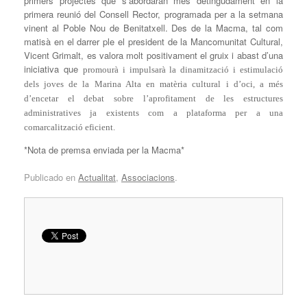
primers projectes que s’abordaran més detingudament en la
primera reunió del Consell Rector, programada per a la setmana
vinent al Poble Nou de Benitatxell. Des de la Macma, tal com
matisà en el darrer ple el president de la Mancomunitat Cultural,
Vicent Grimalt, es valora molt positivament el gruix i abast d’una
iniciativa que
p
romourà i impulsarà la dinamització i estimulació
dels joves de la Marina Alta en matèria cultural i d’oci, a més
d’encetar el debat sobre l’aprofitament de les estructures
administratives ja existents com a plataforma per a una
comarcalització eficient.
*Nota de premsa enviada per la Macma*
Publicado en
Actualitat
,
Associacions
.