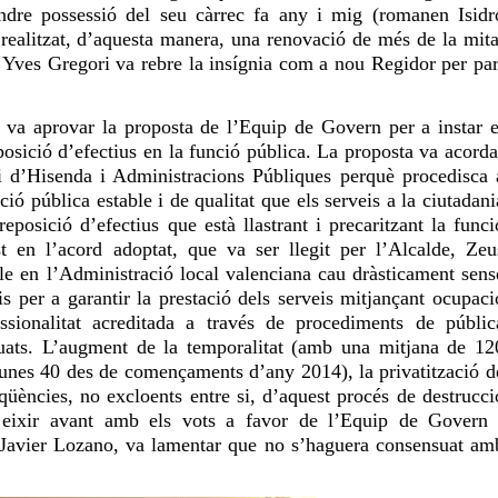
ndre possessió del seu càrrec fa any i mig (romanen Isidr
 realitzat, d’aquesta manera, una renovació de més de la mita
t, Yves Gregori va rebre la insígnia com a nou Regidor per par
it va aprovar la proposta de l’Equip de Govern per a instar e
osició d’efectius en la funció pública. La proposta va acorda
i d’Hisenda i Administracions Públiques perquè procedisca 
ció pública estable i de qualitat que els serveis a la ciutadani
posició d’efectius que està llastrant i precaritzant la funci
 en l’acord adoptat, que va ser llegit per l’Alcalde, Zeu
ble en l’Administració local valenciana cau dràsticament sens
is per a garantir la prestació dels serveis mitjançant ocupaci
ssionalitat acreditada a través de procediments de públic
uats. L’augment de la temporalitat (amb una mitjana de 12
 unes 40 des de començaments d’any 2014), la privatització d
qüències, no excloents entre si, d’aquest procés de destrucci
a eixir avant amb els vots a favor de l’Equip de Govern 
s, Javier Lozano, va lamentar que no s’haguera consensuat am