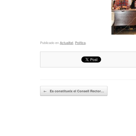
Publicado en
Actualitat
,
Política
.
Navegador de artículos
←
Es constitueix el Consell Rector…