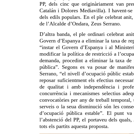
PP, dels cinc que originàriament van pre
Catalán i Dolores Mediavilla). I havent-se
dels edils populars. En el ple celebrat ani
de l’Alcalde d’Ondara, Zeus Serrano.
D’altra banda, el ple ordinari celebrat an
Govern d’Espanya a eliminar la taxa de rep
“instar el Govern d’Espanya i al Minister
modificar la política de restricció a l’ocupa
demanda, procedint a eliminar la taxa de re
pública”. Segons es va posar de manifest
Serrano, “el nivell d’ocupació públic esta
reposar suficientment els efectius necessar
de qualitat i amb independència i profe
concurrència i mecanismes selectius adeq
convocatòries per any de treball temporal,
serveis o la seua disminució són les conse
d’ocupació pública estable”. El punt v
l’abstenció del PP, el portaveu dels qual
tots els partits aquesta proposta.