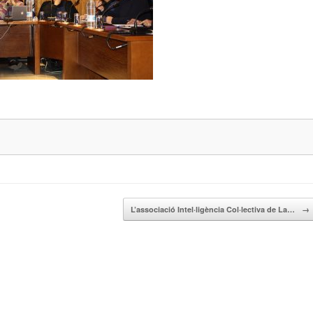
L’associació Intel·ligència Col·lectiva de La…
→