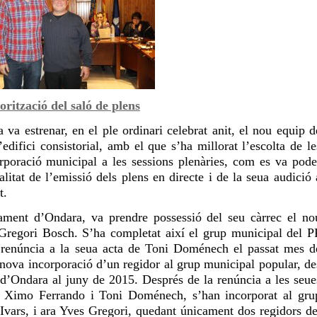
orització del saló de plens
va estrenar, en el ple ordinari celebrat anit, el nou equip d
’edifici consistorial, amb el que s’ha millorat l’escolta de le
orporació municipal a les sessions plenàries, com es va pode
itat de l’emissió dels plens en directe i de la seua audició 
t.
tament d’Ondara, va prendre possessió del seu càrrec el no
Gregori Bosch. S’ha completat així el grup municipal del P
a renúncia a la seua acta de Toni Doménech el passat mes d
 nova incorporació d’un regidor al grup municipal popular, de
 d’Ondara al juny de 2015. Després de la renúncia a les seue
u, Ximo Ferrando i Toni Doménech, s’han incorporat al gru
Ivars, i ara Yves Gregori, quedant únicament dos regidors de