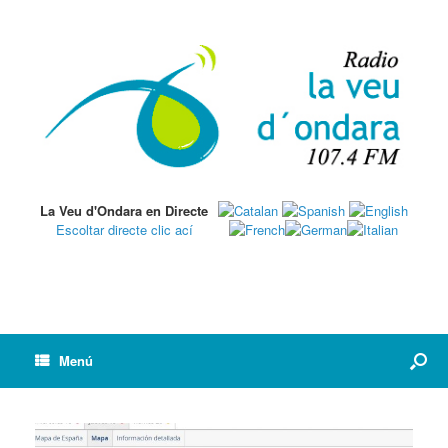
La Veu d'Ondara en Directe
Escoltar directe clic ací
Menú