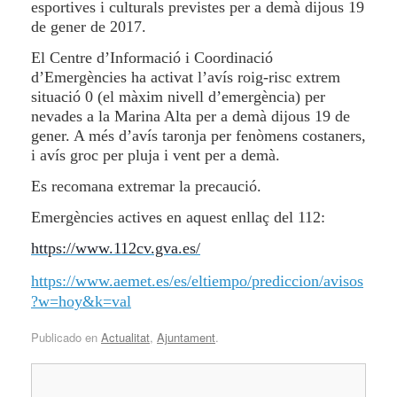
esportives i culturals previstes per a demà dijous 19
de gener de 2017.
El Centre d’Informació i Coordinació
d’Emergències ha activat l’avís roig-risc extrem
situació 0 (el màxim nivell d’emergència) per
nevades a la Marina Alta per a demà dijous 19 de
gener. A més d’avís taronja per fenòmens costaners,
i avís groc per pluja i vent per a demà.
Es recomana extremar la precaució.
Emergències actives en aquest enllaç del 112:
https://www.112cv.gva.es/
https://www.aemet.es/es/eltiempo/prediccion/avisos
?w=hoy&k=val
Publicado en
Actualitat
,
Ajuntament
.