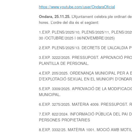
https://www.youtube.com/user/OndaraOficial
Ondara, 2
5
.1
1
.25.
L’Ajuntament celebra ple ordinari d
hores. L’ordre del dia és el següent:
1.EXP. PLENS/2025/10, PLENS/2025/11, PLENS/2
30 /OCTUBRE/2025 I 06/NOVEMBRE/2025)
2.EXP. PLENS/2025/13. DECRETS DE L’ALCALDI
3.EXP. 3222/2025. PRESSUPOST. APROVACIÓ PR
PLANTILLA DE PERSONAL.
4.EXP. 205/2025. ORDENANÇA MUNICIPAL PER A 
D’EXPLOTACIÓ SEXUAL EN EL MUNICIPI D’ONDAR
5.EXP. 3309/2025. APROVACIÓ DE LA MODIFICAC
MUNICIPAL.
6.EXP. 3275/2025. MATÈRIA 4009. PRESSUPOST
7.EXP. 822/2024. INFORMACIÓ PÚBLICA DEL PAI
PERSONES PROPIETÀRIES
8.EXP. 3332/25. MATÈRIA 1001. MOCIÓ AMB MOT