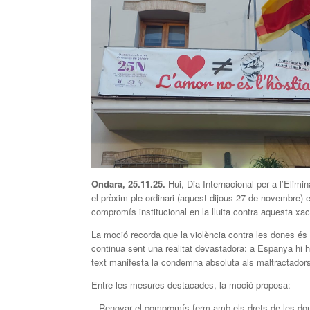
Ondara, 25.
11.
25.
Hui, Dia Internacional per a l’Elim
el pròxim ple ordinari (aquest dijous 27 de novembre) 
compromís institucional en la lluita contra aquesta xac
La moció recorda que la violència contra les dones és
continua sent una realitat devastadora: a Espanya hi 
text manifesta la condemna absoluta als maltractadors i
Entre les mesures destacades, la moció proposa:
– Renovar el compromís ferm amb els drets de les done