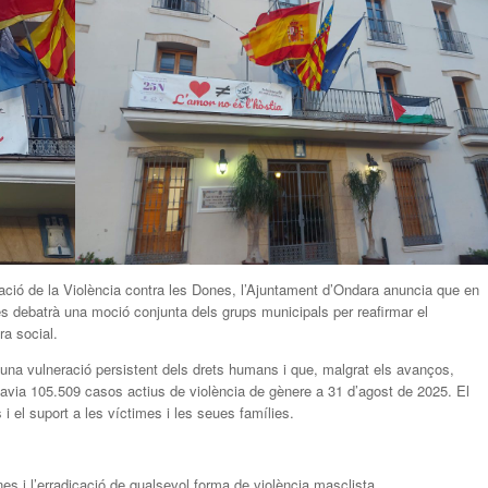
inació de la Violència contra les Dones, l’Ajuntament d’Ondara anuncia que en
es debatrà una moció conjunta dels grups municipals per reafirmar el
ra social.
 una vulneració persistent dels drets humans i que, malgrat els avanços,
havia 105.509 casos actius de violència de gènere a 31 d’agost de 2025. El
 el suport a les víctimes i les seues famílies.
s i l’erradicació de qualsevol forma de violència masclista.