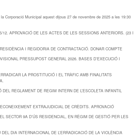
e la Corporació Municipal aquest dijous 27 de novembre de 2025 a les 19:30
025/12. APROVACIÓ DE LES ACTES DE LES SESSIONS ANTERIORS. (23 I
A PRESIDÈNCIA I REGIDORIA DE CONTRACTACIÓ. DONAR COMPTE
OVISIONAL PRESSUPOST GENERAL 2026. BASES D’EXECUCIÓ I
ERRADICAR LA PROSTITUCIÓ I EL TRÀFIC AMB FINALITATS
A.
IÓ DEL REGLAMENT DE REGIM INTERN DE L’ESCOLETA INFANTIL
. RECONEIXEMENT EXTRAJUDICIAL DE CRÈDITS. APROVACIÓ
 DEL SECTOR 9A D’ÚS RESIDENCIAL, EN RÈGIM DE GESTIÓ PER LES
IU DEL DIA INTERNACIONAL DE L’ERRADICACIÓ DE LA VIOLÈNCIA