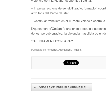
violència com la vicària, econòmica i digital.
– Impulsar accions de sensibilització, formació i coord
amb fons del Pacte d’Estat.
– Continuar treballant en el II Pacte Valencià contra la
L’Ajuntament d’Ondara fa una crida a tota la ciutadania
dones, perquè erradicar la violència masclista és un de
**AJUNTAMENT D’ONDARA**
Publicado en
Actualitat
,
Ajuntament
,
Política
.
Navegador de artículos
←
ONDARA CELEBRA PLE ORDINARI EL…