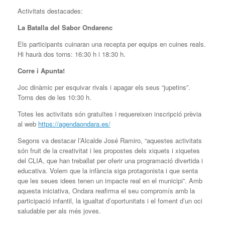
Activitats destacades:
La Batalla del Sabor Ondarenc
Els participants cuinaran una recepta per equips en cuines reals.
Hi haurà dos torns: 16:30 h i 18:30 h.
Corre i Apunta!
Joc dinàmic per esquivar rivals i apagar els seus “jupetins”.
Torns des de les 10:30 h.
Totes les activitats són gratuïtes i requereixen inscripció prèvia
al web
https://agendaondara.es/
Segons va destacar l’Alcalde José Ramiro, “aquestes activitats
són fruit de la creativitat i les propostes dels xiquets i xiquetes
del CLIA, que han treballat per oferir una programació divertida i
educativa. Volem que la infància siga protagonista i que senta
que les seues idees tenen un impacte real en el municipi”. Amb
aquesta iniciativa, Ondara reafirma el seu compromís amb la
participació infantil, la igualtat d’oportunitats i el foment d’un oci
saludable per als més joves.