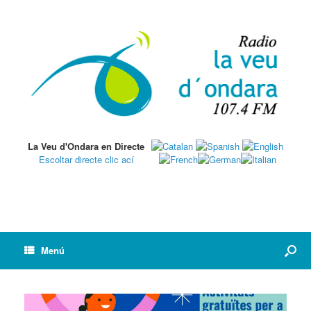
La Veu d'Ondara en Directe
Escoltar directe clic ací
Menú