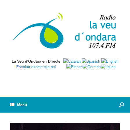
La Veu d'Ondara en Directe
Escoltar directe clic ací
Menú