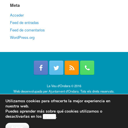
Meta
Acceder
Feed de entradas
Feed de comentarios
WordPress.org
La Veu d'Ondara © 2016
Web desenvolupada per
Ajuntament d'Ondara
. Tots els drets reservats.
Política de cookies
Utilizamos cookies para ofrecerte la mejor experiencia en
nuestra web.
Puedes aprender más sobre qué cookies utilizamos o
desactivarlas en los
ajustes
.
Aceptar