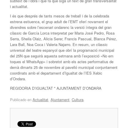
subtext de l’obra i que fa que siga un text de gran transversalitat
i actualitat.
I és que després de tants mesos de treball i de la celebrada
estrena estiuenca, el grup adult de l’EMT oferí novament el
divendres sobre l’escenari ondarenc la versió íntegra del gran
clàssic de García Lorca interpretat per Maria José Pedro, Rosa
Serra, Sheila Olaiz, Alicia Serer, Francis Pascual, Blanca Pérez,
Lara Ball, Noa Coca i Valeria Najarro. En resum, un clàssic
universal del teatre espanyol que obrí la programació municipal
del 25N que seguirà aquesta setmana amb l’exposició «No em
toques el WhatsApp» i sobretot amb els actes performatius de
demà dimarts 25 de novembre al pavelló municipal conjuntament
coordinats amb el departament d’Igualtat de l’IES Xebic
d’Ondara.
REGIDORIA D’IGUALTAT * AJUNTAMENT D’ONDARA
Publicado en
Actualitat
,
Ajuntament
,
Cultura
.