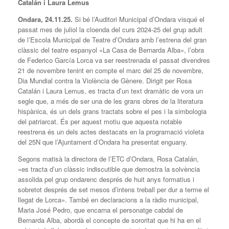
Catalán i Laura Lemus
Ondara, 24.11.25.
Si bé l’Auditori Municipal d’Ondara visqué el
passat mes de juliol la cloenda del curs 2024-25 del grup adult
de l’Escola Municipal de Teatre d’Ondara amb l’estrena del gran
clàssic del teatre espanyol «La Casa de Bernarda Alba», l’obra
de Federico García Lorca va ser reestrenada el passat divendres
21 de novembre tenint en compte el marc del 25 de novembre,
Dia Mundial contra la Violència de Gènere. Dirigit per Rosa
Catalán i Laura Lemus, es tracta d’un text dramàtic de vora un
segle que, a més de ser una de les grans obres de la literatura
hispànica, és un dels grans tractats sobre el pes i la simbologia
del patriarcat. És per aquest motiu que aquesta notable
reestrena és un dels actes destacats en la programació violeta
del 25N que l’Ajuntament d’Ondara ha presentat enguany.
Segons matisà la directora de l’ETC d’Ondara, Rosa Catalán,
«es tracta d’un clàssic indiscutible que demostra la solvència
assolida pel grup ondarenc després de huit anys formatius i
sobretot després de set mesos d’intens treball per dur a terme el
llegat de Lorca». També en declaracions a la ràdio municipal,
Maria José Pedro, que encarna el personatge cabdal de
Bernarda Alba, abordà el concepte de sororitat que hi ha en el