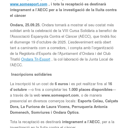
www.somesport.com
, i tota la recaptació es destinarà
íntegrament a l’AECC per a la investigació de la lluita contra
el càncer
Ondara, 25.09.25.
Ondara tornarà a mostrar el seu costat més
solidari amb la celebració de la VIII Cursa Solidària a benefici de
l’Associació Espanyola Contra el Càncer (AECC), que tindrà lloc
el diumenge 19 d’octubre de 2025. L’esdeveniment està obert
tant a caminants com a corredors, i compta amb l’organització
de la Regidoria d’Esports de l’Ajuntament d’Ondara i del Club
Triatló
Ondara Tri-Esport
, la col·laboració de la Junta Local de
l’AECC.
Inscripcions solidàries
La inscripció té un cost de
6 euros
i es pot realitzar fins al
16
d’octubre
—o fins a completar les
1.000 places disponibles
—
a través de la web
www.somesport.com
, o de manera
presencial en diversos comerços locals:
Esports Colau, Calçats
Dora, La Furiona de Laura Vicens, Perruqueria Antonia
Domenech, Somriures i Ondara Òptics
.
Tota la recaptació es destinarà
íntegrament a l’AECC
, per a la
investigació en la lluita contra el càncer.