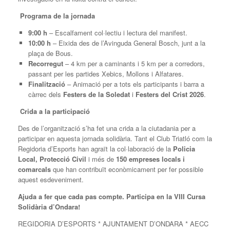
Programa de la jornada
9:00 h
– Escalfament col·lectiu i lectura del manifest.
10:00 h
– Eixida des de l’Avinguda General Bosch, junt a la
plaça de Bous.
Recorregut
– 4 km per a caminants i 5 km per a corredors,
passant per les partides Xebics, Mollons i Alfatares.
Finalització
– Animació per a tots els participants i barra a
càrrec dels
Festers de la Soledat
i
Festers del Crist 2026
.
Crida a la participació
Des de l’organització s’ha fet una crida a la ciutadania per a
participar en aquesta jornada solidària. Tant el Club Triatló com la
Regidoria d’Esports han agraït la col·laboració de la
Policia
Local, Protecció Civil
i més de
150 empreses locals i
comarcals
que han contribuït econòmicament per fer possible
aquest esdeveniment.
Ajuda a fer que cada pas compte. Participa en la VIII Cursa
Solidària d’Ondara!
REGIDORIA D’ESPORTS * AJUNTAMENT D’ONDARA * AECC