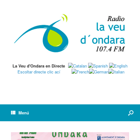
La Veu d'Ondara en Directe
Escoltar directe clic ací
Menú