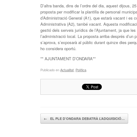
D’altra banda, dins de l’ordre del dia, aquest dijous, 
proposta per modificar la plantilla de personal munici
d’Administració General (A1), que estarà vacant i es c
Administrativa (A2), també vacant. Aquesta modificació
gestió dels serveis jurídics de l’Ajuntament, ja que l
l’administració local. La proposta arriba després d’un
s’aprova, s’exposarà al públic durant quinze dies perq
ho considera oportú.
** AJUNTAMENT D’ONDARA**
Publicado en
Actualitat
,
Política
.
Navegador de artículos
←
EL PLE D’ONDARA DEBATRÀ L’ADQUISICIÓ…