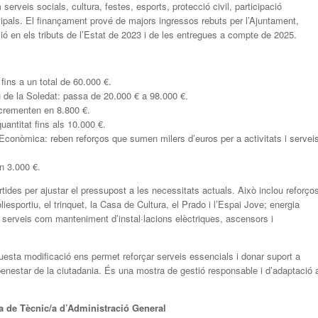
erveis socials, cultura, festes, esports, protecció civil, participació
cipals. El finançament prové de majors ingressos rebuts per l’Ajuntament,
ació en els tributs de l’Estat de 2023 i de les entregues a compte de 2025.
fins a un total de 60.000 €.
 de la Soledat: passa de 20.000 € a 98.000 €.
ncrementen en 8.800 €.
ntitat fins als 10.000 €.
Econòmica: reben reforços que sumen milers d’euros per a activitats i serveis
en 3.000 €.
rtides per ajustar el pressupost a les necessitats actuals. Això inclou reforço
esportiu, el trinquet, la Casa de Cultura, el Prado i l’Espai Jove; energia
 serveis com manteniment d’instal·lacions elèctriques, ascensors i
uesta modificació ens permet reforçar serveis essencials i donar suport a
 benestar de la ciutadania. És una mostra de gestió responsable i d’adaptació 
ça de Tècnic/a d’Administració General