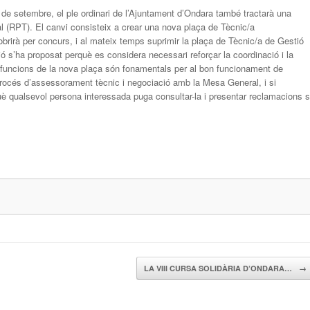
25 de setembre, el ple ordinari de l’Ajuntament d’Ondara també tractarà una
pal (RPT). El canvi consisteix a crear una nova plaça de Tècnic/a
obrirà per concurs, i al mateix temps suprimir la plaça de Tècnic/a de Gestió
 s’ha proposat perquè es considera necessari reforçar la coordinació i la
es funcions de la nova plaça són fonamentals per al bon funcionament de
 procés d’assessorament tècnic i negociació amb la Mesa General, i si
uè qualsevol persona interessada puga consultar-la i presentar reclamacions s
LA VIII CURSA SOLIDÀRIA D’ONDARA…
→