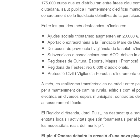
175.000 euros que es distribuiran entre àrees clau com s
ciutadana, salut pública i manteniment d’edificis muni
concretament de la liquidació definitiva de la particip
Entre les partides més destacades, s’inclouen:
Ajudes socials tributàries: augmenten en 20.000 €, 
Aportació extraordinària a la Fundació Mare de Déu
Despeses de prevenció i vigilància de la salut: s’i
Subvencions a associacions com ACO: doblen la qua
Regidories de Cultura, Esports, Majors i Promoció 
Regidoria de Festes: rep 6.000 € addicionals.
Protecció Civil i Vigilància Forestal: s’incrementa 
A més, es realitzaran transferències de crèdit entre pa
per a manteniment de camins rurals, edificis com el poli
elèctrica en diversos espais municipals; contractes de
assessorament tècnic.
El Regidor d’Hisenda, Jordi Ruiz,, ha destacat que “aq
entitats locals i activitats que són fonamentals per al
les necessitats reals del municipi”.
El ple d’Ondara debatrà la creació d’una nova pla