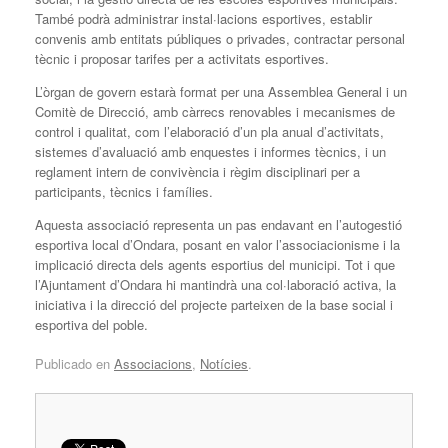
També podrà administrar instal·lacions esportives, establir
convenis amb entitats públiques o privades, contractar personal
tècnic i proposar tarifes per a activitats esportives.
L’òrgan de govern estarà format per una Assemblea General i un
Comitè de Direcció, amb càrrecs renovables i mecanismes de
control i qualitat, com l’elaboració d’un pla anual d’activitats,
sistemes d’avaluació amb enquestes i informes tècnics, i un
reglament intern de convivència i règim disciplinari per a
participants, tècnics i famílies.
Aquesta associació representa un pas endavant en l’autogestió
esportiva local d’Ondara, posant en valor l’associacionisme i la
implicació directa dels agents esportius del municipi. Tot i que
l’Ajuntament d’Ondara hi mantindrà una col·laboració activa, la
iniciativa i la direcció del projecte parteixen de la base social i
esportiva del poble.
Publicado en
Associacions
,
Notícies
.