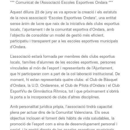
*** Comunicat de l’Associació Escoles Esportives Ondara ***
Aquest dilluns 23 de juny es va aprovar la creació i els estatuts
de la nova associació “Escoles Esportives Ondara”, una entitat
sense ànim de lucre que naix de la iniciativa dels clubs esportius
locals, l’ajuntament i de la comunitat esportiva d’Ondara, amb
l’objectiu de consolidar un model de gestió més eficient,
participatiu i transparent per a les escoles esportives municipals
d’Ondara.
L’associació estarà formada per membres dels clubs esportius
locals, famílies d’alumnes de les escoles esportives, persones
vinculades al món de l’esport i representants de l’Ajuntament,
que hi participaran com a part de la col·laboració institucional. De
moment, hi estan representats quatre clubs: el Club de Bàsquet
d’Ondara, la U.D. Ondarense, el Club de Pilota d’Ondara i el Club
EsportViu de Gimnàstica Rítmica, tot i que pròximament s’obrirà
la porta a la incorporació de clubs d’altres disciplines.
Amb personalitat jurídica pròpia, l’associació tindrà capacitat
plena per actuar dins de la Comunitat Valenciana. Els seus
objectius inclouen el foment dels hàbits de vida saludables, la
promoció de l’esport com a eina de desenvolupament personal i
social, i la gestió directa de les escoles esportives municipals.