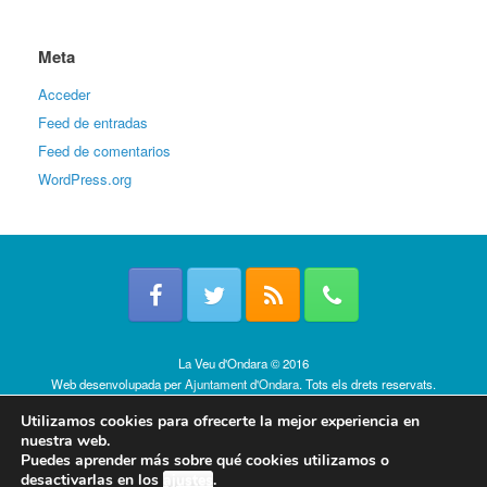
Meta
Acceder
Feed de entradas
Feed de comentarios
WordPress.org
La Veu d'Ondara © 2016
Web desenvolupada per
Ajuntament d'Ondara
. Tots els drets reservats.
Política de cookies
Utilizamos cookies para ofrecerte la mejor experiencia en
nuestra web.
Puedes aprender más sobre qué cookies utilizamos o
desactivarlas en los
ajustes
.