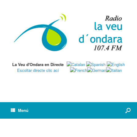
La Veu d'Ondara en Directe
Escoltar directe clic ací
Menú