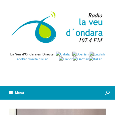
La Veu d'Ondara en Directe
Escoltar directe clic ací
Menú