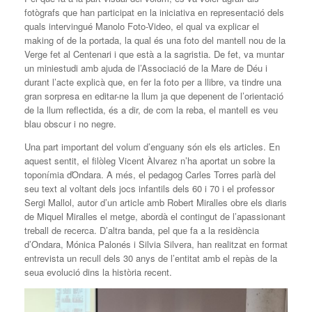
fotògrafs que han participat en la iniciativa en representació dels
quals intervingué Manolo Foto-Video, el qual va explicar el
making of de la portada, la qual és una foto del mantell nou de la
Verge fet al Centenari i que està a la sagristia. De fet, va muntar
un miniestudi amb ajuda de l’Associació de la Mare de Déu i
durant l’acte explicà que, en fer la foto per a llibre, va tindre una
gran sorpresa en editar-ne la llum ja que depenent de l’orientació
de la llum reflectida, és a dir, de com la reba, el mantell es veu
blau obscur i no negre.
Una part important del volum d’enguany són els els articles. En
aquest sentit, el filòleg Vicent Àlvarez n’ha aportat un sobre la
toponímia ďOndara. A més, el pedagog Carles Torres parlà del
seu text al voltant dels jocs infantils dels 60 i 70 i el professor
Sergi Mallol, autor d’un article amb Robert Miralles obre els diaris
de Miquel Miralles el metge, abordà el contingut de l’apassionant
treball de recerca. D’altra banda, pel que fa a la residència
d’Ondara, Mónica Palonés i Silvia Silvera, han realitzat en format
entrevista un recull dels 30 anys de l’entitat amb el repàs de la
seua evolució dins la història recent.