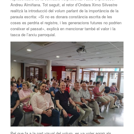
Andreu Almiñana. Tot seguit, el retor d’Ondara Ximo Silvestre
realitzà la introducció del volum parlant de la importància de la
paraula escrita: «Si no es donara constància escrita de les
coses es perdria el registre, i les generacions futures no podrien
conéixer el passat», explicà en mencionar també el valor i la
tasca de l’arxiu parroquial.
Pel que fa a la part visual del volum, es va voler agrair als