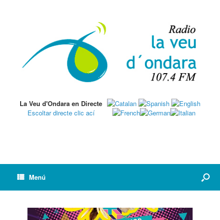
La Veu d'Ondara en Directe
Escoltar directe clic ací
Menú