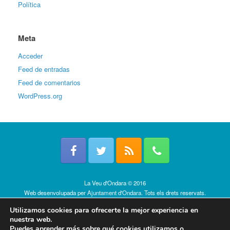
Política
Meta
Acceder
Feed de entradas
Feed de comentarios
WordPress.org
La Veu d'Ondara © 2016
Web desenvolupada per
Ajuntament d'Ondara
. Tots els drets reservats.
Política de cookies
Utilizamos cookies para ofrecerte la mejor experiencia en
nuestra web.
Puedes aprender más sobre qué cookies utilizamos o