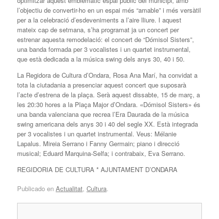
optimitzar aquest emblemàtic espai públic del municipi, amb
l’objectiu de convertir-ho en un espai més “amable” i més versàtil
per a la celebració d’esdeveniments a l’aire lliure. I aquest
mateix cap de setmana, s’ha programat ja un concert per
estrenar aquesta remodelació: el concert de “Dómisol Sisters”,
una banda formada per 3 vocalistes i un quartet instrumental,
que està dedicada a la música swing dels anys 30, 40 i 50.
La Regidora de Cultura d’Ondara, Rosa Ana Marí, ha convidat a
tota la ciutadania a presenciar aquest concert que suposarà
l’acte d’estrena de la plaça. Serà aquest dissabte, 15 de març, a
les 20:30 hores a la Plaça Major d’Ondara. «Dómisol Sisters» és
una banda valenciana que recrea l’Era Daurada de la música
swing americana dels anys 30 i 40 del segle XX. Està integrada
per 3 vocalistes i un quartet instrumental. Veus: Mélanie
Lapalus. Mireia Serrano i Fanny Germain; piano i direcció
musical; Eduard Marquina-Selfa; i contrabaix, Eva Serrano.
REGIDORIA DE CULTURA * AJUNTAMENT D’ONDARA
Publicado en
Actualitat
,
Cultura
.