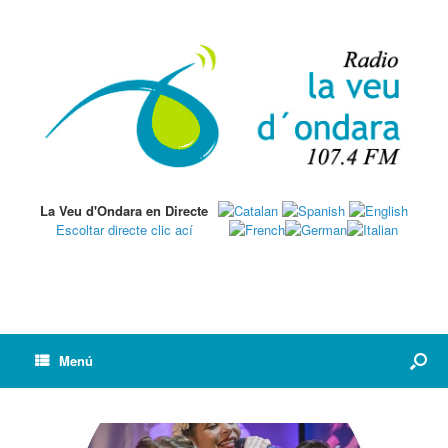
La Veu d'Ondara en Directe
Escoltar directe clic ací
Menú