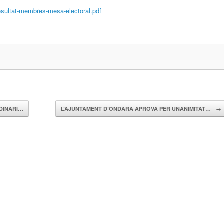
resultat-membres-mesa-electoral.pdf
DINARI…
L’AJUNTAMENT D’ONDARA APROVA PER UNANIMITAT…
→