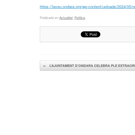
https://laveu.ondara.org/wp-content/uploads/2024/05/
Publicado en
Actualitat
,
Política
.
Navegador de artículos
←
L’AJUNTAMENT D’ONDARA CELEBRA PLE EXTRAOR