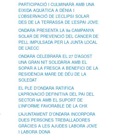
PARTICIPACIÓ I CULMINARÀ AMB UNA
EIXIDA AQUÀTICA A DÉNIA I
L’OBSERVACIÓ DE L’ECLIPSI SOLAR
DES DE LA TERRASSA DE L’ESPAI JOVE
ONDARA PRESENTA LA 9a CAMPANYA
SOLAR DE PREVENCIÓ DEL CÀNCER DE
PELL IMPULSADA PER LA JUNTA LOCAL
DE L’AECC
ONDARA CELEBRARÀ EL 27 D’AGOST
UNA GRAN NIT SOLIDÀRIA AMB EL
SOPAR A LA FRESCA A BENEFICI DE LA
RESIDÈNCIA MARE DE DÉU DE LA
SOLEDAT
EL PLE D’ONDARA RATIFICA
L’APROVACIÓ DEFINITIVA DEL PAI DEL
SECTOR 9A AMB EL SUPORT DE
L’INFORME FAVORABLE DE LA CHX
ó
L’AJUNTAMENT D’ONDARA INCORPORA
DUES PERSONES TREBALLADORES
GRÀCIES A LES AJUDES LABORA JOVE
I LABORA DONA