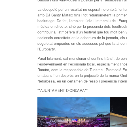
La decepció per un resultat no esperat no entelà l’entu
amb DJ Santy Mataix fins i tot retransmetent la primer
backstage. De fet, l’ambient lúdic i immersiu de l’Europ
música en directe, sinó per la presència dels foodtrucks
contribuir a l’atmosfera d’un festival que fou molt be
nacionals acreditats en la cobertura de la jornada, els
seguretat emprades en els accessos pel que fa al con
l’Europarty.
Paral·lelament, cal mencionar el continu trànsit de per
l’esdeveniment en l’economia local, especialment l’hos
Ramiro, com la responsable de Turisme i Promoció E
un abans i un després en la projecció de la marca Onda
Nebulossa, en un certamen de ressò i presència inter
**AJUNTAMENT D’ONDARA**