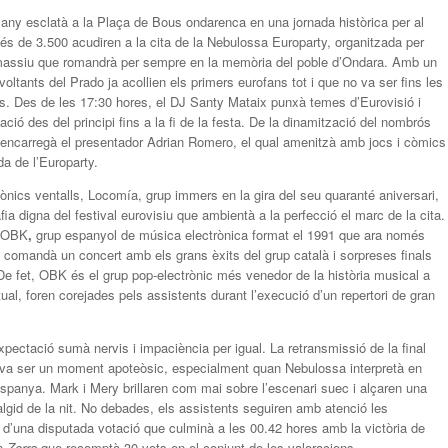
any esclatà a la Plaça de Bous ondarenca en una jornada històrica per al
s de 3.500 acudiren a la cita de la Nebulossa Europarty, organitzada per
 massiu que romandrà per sempre en la memòria del poble d’Ondara. Amb un
oltants del Prado ja acollien els primers eurofans tot i que no va ser fins les
s. Des de les 17:30 hores, el DJ Santy Mataix punxà temes d’Eurovisió i
ó des del principi fins a la fi de la festa. De la dinamització del nombrós
’encarregà el presentador Adrian Romero, el qual amenitzà amb jocs i còmics
da de l’Europarty.
ònics ventalls, Locomía, grup immers en la gira del seu quaranté aniversari,
a digna del festival eurovisiu que ambientà a la perfecció el marc de la cita.
d’OBK
,
grup espanyol de música electrònica format el 1991 que ara només
l comandà un concert amb els grans èxits del grup català i sorpreses finals
 fet, OBK és el grup pop-electrònic més venedor de la història musical a
l, foren corejades pels assistents durant l’execució d’un repertori de gran
expectació sumà nervis i impaciència per igual. La retransmissió de la final
ri va ser un moment apoteòsic, especialment quan Nebulossa interpretà en
spanya. Mark i Mery brillaren com mai sobre l’escenari suec i alçaren una
àlgid de la nit. No debades, els assistents seguiren amb atenció les
 d’una disputada votació que culminà a les 00.42 hores amb la victòria de
un
Zorra
que recomptà 30 vots en el conjunt de les valoracions.