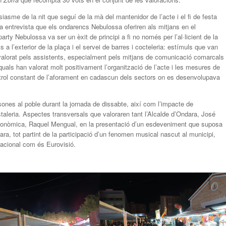
siasme de la nit que seguí de la mà del mantenidor de l’acte i el fi de festa
a entrevista que els ondarencs Nebulossa oferiren als mitjans en el
arty Nebulossa va ser un èxit de principi a fi no només per l’al·licient de la
 a l’exterior de la plaça i el servei de barres i cocteleria: estímuls que van
n valorat pels assistents, especialment pels mitjans de comunicació comarcals 
 quals han valorat molt positivament l’organització de l’acte i les mesures de
trol constant de l’aforament en cadascun dels sectors on es desenvolupava
sones al poble durant la jornada de dissabte, així com l’impacte de
taleria. Aspectes transversals que valoraren tant l’Alcalde d’Ondara, José
conòmica, Raquel Mengual, en la presentació d’un esdeveniment que suposa
ra, tot partint de la participació d’un fenomen musical nascut al municipi,
nacional com és Eurovisió.