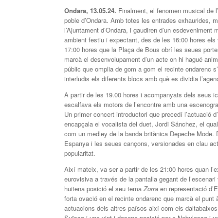
Ondara, 13.05.24.
Finalment, el fenomen musical de l’
poble d’Ondara. Amb totes les entrades exhaurides, mé
l’Ajuntament d’Ondara, i gaudiren d’un esdeveniment
ambient festiu i expectant, des de les 16:00 hores els v
17:00 hores que la Plaça de Bous obrí les seues porte
marcà el desenvolupament d’un acte on hi hagué animaci
públic que omplia de gom a gom el recinte ondarenc s
interludis els diferents blocs amb què es dividia l’agen
A partir de les 19.00 hores i acompanyats dels seus ic
escalfava els motors de l’encontre amb una escenografi
Un primer concert introductori que precedí l’actuació 
encapçala el vocalista del duet, Jordi Sánchez, el qua
com un medley de la banda britànica Depeche Mode. De
Espanya i les seues cançons, versionades en clau actua
popularitat.
Així mateix, va ser a partir de les 21:00 hores quan l’
eurovisiva a través de la pantalla gegant de l’escena
huitena posició el seu tema
Zorra
en representació d’E
forta ovació en el recinte ondarenc que marcà el punt 
actuacions dels altres països així com els daltabaixos
Suïssa i una vint-i-dosena posició per a Nebulossa i 