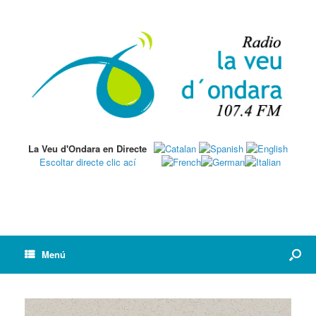
La Veu d'Ondara en Directe
Escoltar directe clic ací
Menú