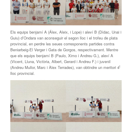
Els equips benjamí A (Álex, Aleix, i Lope) i aleví B (Dídac, Unai i
Guiu) d’Ondara van aconseguir el segon lloc i el trofeu de plata
provincial, en perdre les seues corresponents partides contra
Beniarbeig-El Verger i Gata de Gorgos, respectivament. Mentre
que els equips benjamí B (Paulo, Ximo i Andreu G.), aleví A
(Vicent, Lluna, Victòria, Albert, Gerard i Andreu F.) i juvenil
t
(Andreu Mullor, Marc i Àlex Terrades), van obtindre un meritori 4
lloc provincial.