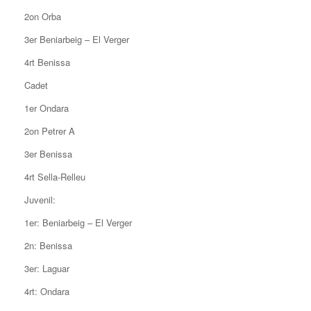
2on Orba
3er Beniarbeig – El Verger
4rt Benissa
Cadet
1er Ondara
2on Petrer A
3er Benissa
4rt Sella-Relleu
Juvenil:
1er: Beniarbeig – El Verger
2n: Benissa
3er: Laguar
4rt: Ondara