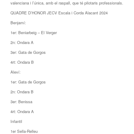
valenciana i l’única, amb el raspall, que té pilotaris professionals.
QUADRE D’HONOR JECV Escala i Corda Alacant 2024
Benjamí:
1er: Beniarbeig – El Verger
2n: Ondara A
3er: Gata de Gorgos
4rt: Ondara B
Aleví:
1er: Gata de Gorgos
2n: Ondara B
3er: Benissa
4rt: Ondara A
Infantil
1er Sella-Relleu