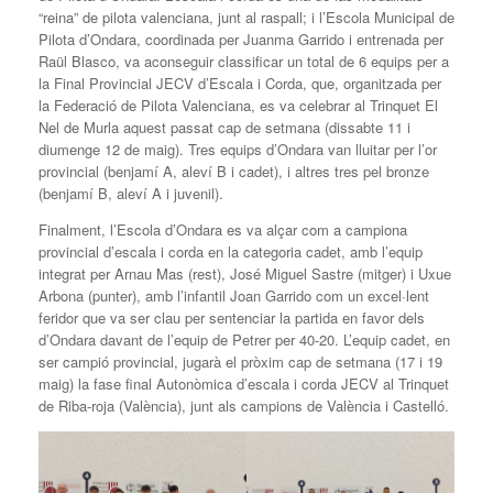
“reina” de pilota valenciana, junt al raspall; i l’Escola Municipal de
Pilota d’Ondara, coordinada per Juanma Garrido i entrenada per
Raül Blasco, va aconseguir classificar un total de 6 equips per a
la Final Provincial JECV d’Escala i Corda, que, organitzada per
la Federació de Pilota Valenciana, es va celebrar al Trinquet El
Nel de Murla aquest passat cap de setmana (dissabte 11 i
diumenge 12 de maig). Tres equips d’Ondara van lluitar per l’or
provincial (benjamí A, aleví B i cadet), i altres tres pel bronze
(benjamí B, aleví A i juvenil).
Finalment, l’Escola d’Ondara es va alçar com a campiona
provincial d’escala i corda en la categoria cadet, amb l’equip
integrat per Arnau Mas (rest), José Miguel Sastre (mitger) i Uxue
Arbona (punter), amb l’infantil Joan Garrido com un excel·lent
feridor que va ser clau per sentenciar la partida en favor dels
d’Ondara davant de l’equip de Petrer per 40-20. L’equip cadet, en
ser campió provincial, jugarà el pròxim cap de setmana (17 i 19
maig) la fase final Autonòmica d’escala i corda JECV al Trinquet
de Riba-roja (València), junt als campions de València i Castelló.