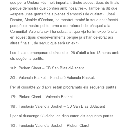
que per a Ondara «és molt important tindre aquest tipus de finals
perquè demostra que confien amb nosaltres». També ha dit que
«espere unes grans finals plenes d’emoció i de qualitat». José
Ramiro, Alcalde d’Ondara, ha mostrat també la seua satisfacció
perquè «el nostre poble torne a ser referent del bàsquet a la
Comunitat Valenciana» i ha subratllat que «ja tenim experiència
en aquest tipus d’esdeveniments perquè ja s’han celebrat ací
altres finals i, de segur, que serà un èxit».
Les finals començaran el divendres 26 d’abril a les 18 hores amb
els següents partits:
18h. Picken Claret – CB San Blas d’Alacant
20h. Valencia Basket – Fundació Valencia Basket.
Per al dissabte 27 d’abril estan programats els següents partits:
17h. Picken Claret – Valencia Basket
19h. Fundació Valencia Basket – CB San Blas d’Alacant
I per al diumenge 28 d’abril es disputaran els següents partits:
10h. Fundació Valencia Basket – Picken Claret