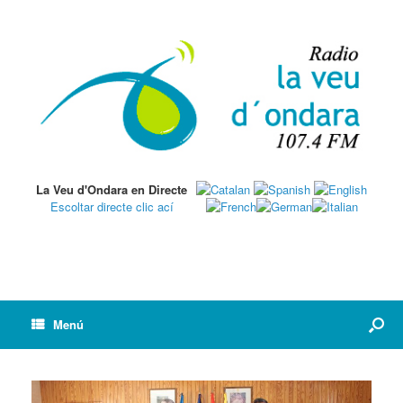
La Veu d'Ondara en Directe
Escoltar directe clic ací
Menú