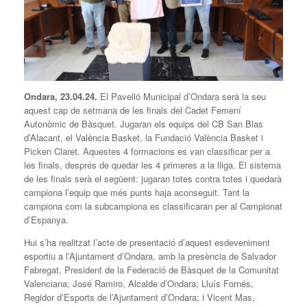
Ondara, 23.04.24.
El Pavelló Municipal d’Ondara serà la seu
aquest cap de setmana de les finals del Cadet Femení
Autonòmic de Bàsquet. Jugaran els equips del CB San Blas
d’Alacant, el València Basket, la Fundació València Basket i
Picken Claret. Aquestes 4 formacions es van classificar per a
les finals, després de quedar les 4 primeres a la lliga. El sistema
de les finals serà el següent: jugaran totes contra totes i quedarà
campiona l’equip que més punts haja aconseguit. Tant la
campiona com la subcampiona es classificaran per al Campionat
d’Espanya.
Hui s’ha realitzat l’acte de presentació d’aquest esdeveniment
esportiu a l’Ajuntament d’Ondara, amb la presència de Salvador
Fabregat, President de la Federació de Bàsquet de la Comunitat
Valenciana; José Ramiro, Alcalde d’Ondara; Lluís Fornés,
Regidor d’Esports de l’Ajuntament d’Ondara; i Vicent Mas,