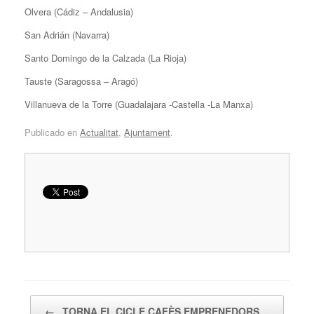
Olvera (Cádiz – Andalusia)
San Adrián (Navarra)
Santo Domingo de la Calzada (La Rioja)
Tauste (Saragossa – Aragó)
Villanueva de la Torre (Guadalajara -Castella -La Manxa)
Publicado en
Actualitat
,
Ajuntament
.
Navegador de artículos
←
TORNA EL CICLE CAFÈS EMPRENEDORS…