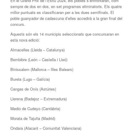
En el Grand Prix de l’Estiu 2024, els pobles s’enfrontaran, com
sempre de dos en dos, en set programes eliminatoris. Els quatre
millor puntuats es classificaran per a les dues semifinals. El
poble guanyador de cadascuna d’elles accedirà a la gran final del
concurs.
Aquests són els 14 municipis seleccionats que concursaran en
esta nova edició:
Almacelles (Lleida – Catalunya)
Bembibre (León – Castella i Lleó)
Binissalem (Mallorca – Illes Balears)
Burela (Lugo – Galícia)
Cangas de Onís (Astúries)
Llerena (Badajoz – Extremadura)
Medio de Cudeyo (Cantàbria)
Morata de Tajuña (Madrid)
Ondara (Alacant – Comunitat Valenciana)