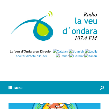
La Veu d'Ondara en Directe
Escoltar directe clic ací
Menú