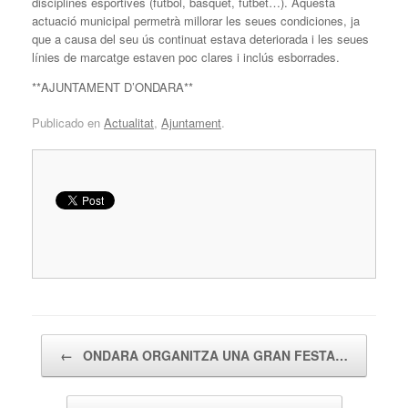
disciplines esportives (futbol, bàsquet, futbet…). Aquesta
actuació municipal permetrà millorar les seues condiciones, ja
que a causa del seu ús continuat estava deteriorada i les seues
línies de marcatge estaven poc clares i inclús esborrades.
**AJUNTAMENT D’ONDARA**
Publicado en
Actualitat
,
Ajuntament
.
Navegador de artículos
←
ONDARA ORGANITZA UNA GRAN FESTA…