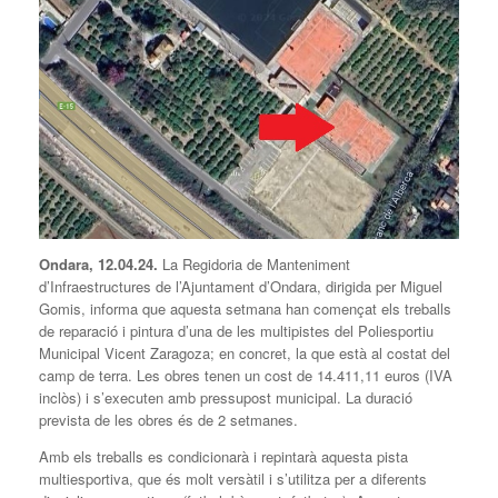
Ondara, 12.04.24.
La Regidoria de Manteniment
d’Infraestructures de l’Ajuntament d’Ondara, dirigida per Miguel
Gomis, informa que aquesta setmana han començat els treballs
de reparació i pintura d’una de les multipistes del Poliesportiu
Municipal Vicent Zaragoza; en concret, la que està al costat del
camp de terra. Les obres tenen un cost de 14.411,11 euros (IVA
inclòs) i s’executen amb pressupost municipal. La duració
prevista de les obres és de 2 setmanes.
Amb els treballs es condicionarà i repintarà aquesta pista
multiesportiva, que és molt versàtil i s’utilitza per a diferents