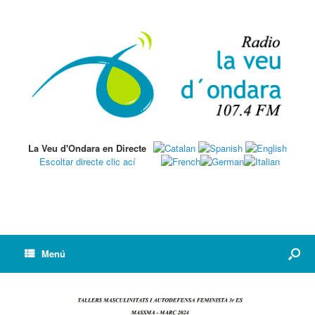
La Veu d'Ondara en Directe
Escoltar directe clic ací
Menú