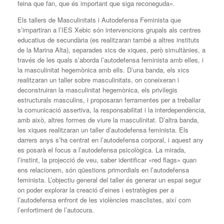
feina que fan, que és important que siga reconeguda».
Els tallers de Masculinitats i Autodefensa Feminista que
s’impartiran a l’IES Xebic són intervencions grupals als centres
educatius de secundària (es realitzaran també a altres instituts
de la Marina Alta), separades xics de xiques, però simultànies, a
través de les quals s’aborda l’autodefensa feminista amb elles, i
la masculinitat hegemònica amb ells. D’una banda, els xics
realitzaran un taller sobre masculinitats, on coneixeran i
deconstruiran la masculinitat hegemònica, els privilegis
estructurals masculins, i proposaran ferramentes per a treballar
la comunicació assertiva, la responsabilitat i la interdependència,
amb això, altres formes de viure la masculinitat. D’altra banda,
les xiques realitzaran un taller d’autodefensa feminista. Els
darrers anys s’ha centrat en l’autodefensa corporal, i aquest any
es posarà el focus a l’autodefensa psicològica. La mirada,
l’instint, la projecció de veu, saber identificar «red flags» quan
ens relacionem, són qüestions primordials en l’autodefensa
feminista. L’objectiu general del taller és generar un espai segur
on poder explorar la creació d’eines i estratègies per a
l’autodefensa enfront de les violències masclistes, així com
l’enfortiment de l’autocura.